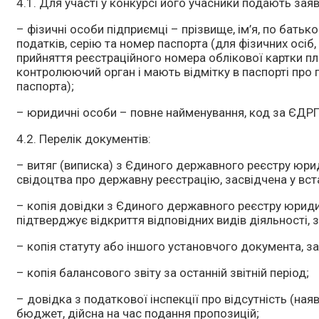
4.1. Для участі у конкурсі його учасники подають заяв
– фізичні особи підприємці – прізвище, ім’я, по батьк
податків, серію та номер паспорта (для фізичних осіб,
прийняття реєстраційного номера облікової картки пл
контролюючий орган і мають відмітку в паспорті про
паспорта);
– юридичні особи – повне найменування, код за ЄДР
4.2. Перелік документів:
– витяг (виписка) з Єдиного державного реєстру юрид
свідоцтва про державну реєстрацію, засвідчена у вс
– копія довідки з Єдиного державного реєстру юридич
підтверджує відкриття відповідних видів діяльності,
– копія статуту або іншого установчого документа, з
– копія балансового звіту за останній звітній період;
– довідка з податкової інспекції про відсутність (на
бюджет, дійсна на час подання пропозицій;