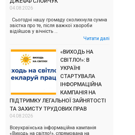
ДЖЕФФ СЛОЙЧУК
04.08.2026
Сьогодні нашу громаду сколихнула сумна
звістка про те, після важкої хвороби
відійшов у вічність …
Читати далі
«ВИХОДЬ НА
СВІТЛО!»: В
УКРАЇНІ
СТАРТУВАЛА
ІНФОРМАЦІЙНА
КАМПАНІЯ НА
ПІДТРИМКУ ЛЕГАЛЬНОЇ ЗАЙНЯТОСТІ
ТА ЗАХИСТУ ТРУДОВИХ ПРАВ
04.08.2026
Всеукраїнська інформаційна кампанія
«Виходь на світло!», спрямована на