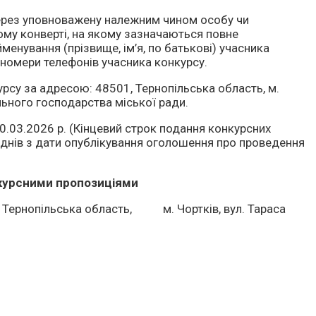
через уповноважену належним чином особу чи
ому конверті, на якому зазначаються повне
енування (прізвище, ім’я, по батькові) учасника
і номери телефонів учасника конкурсу.
рсу за адресою: 48501, Тернопільська область, м.
льного господарства міської ради.
10.03.2026 р. (Кінцевий строк подання конкурсних
днів з дати опублікування оголошення про проведення
нкурсними пропозиціями
1, Тернопільська область, м. Чортків, вул. Тараса