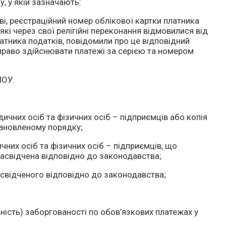
у, у якій зазначають:
ові, реєстраційний номер облікової картки платника
 які через свої релігійні переконання відмовилися від
атника податків, повідомили про це відповідний
 право здійснювати платежі за серією та номером
ПОУ.
ичних осіб та фізичних осіб – підприємців або копія
тановленому порядку;
них осіб та фізичних осіб – підприємців, що
 засвідчена відповідно до законодавства;
асвідченого відповідно до законодавства;
явність) заборгованості по обов’язкових платежах у