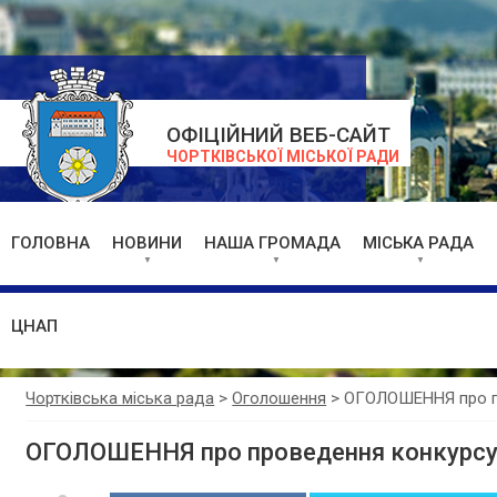
ОФІЦІЙНИЙ ВЕБ-САЙТ
ЧОРТКІВСЬКОЇ МІСЬКОЇ РАДИ
ГОЛОВНА
НОВИНИ
НАША ГРОМАДА
МІСЬКА РАДА
ЦНАП
Чортківська міська рада
>
Оголошення
>
ОГОЛОШЕННЯ про п
ОГОЛОШЕННЯ про проведення конкурс