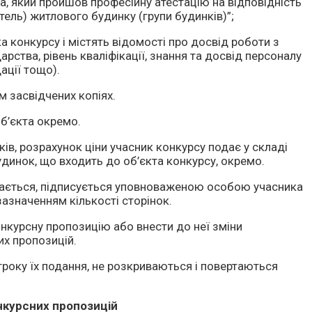
 який пройшов професійну атестацію на відповідність
ель) житлового будинку (групи будинків)”;
а конкурсу і містять відомості про досвід роботи з
рства, рівень кваліфікації, знання та досвід персоналу
ації тощо).
 засвідчених копіях.
б’єкта окремо.
ів, розрахунок ціни учасник конкурсу подає у складі
динок, що входить до об’єкта конкурсу, окремо.
вається, підписується уповноваженою особою учасника
зазначенням кількості сторінок.
онкурсну пропозицію або внести до неї зміни
их пропозицій.
строку їх подання, не розкриваються і повертаються
нкурсних пропозицій