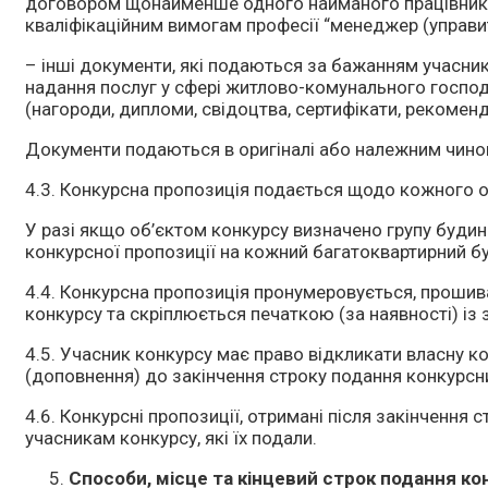
договором щонайменше одного найманого працівника,
кваліфікаційним вимогам професії “менеджер (управит
– інші документи, які подаються за бажанням учасник
надання послуг у сфері житлово-комунального господа
(нагороди, дипломи, свідоцтва, сертифікати, рекоменд
Документи подаються в оригіналі або належним чином
4.3. Конкурсна пропозиція подається щодо кожного о
У разі якщо об’єктом конкурсу визначено групу будинк
конкурсної пропозиції на кожний багатоквартирний бу
4.4. Конкурсна пропозиція пронумеровується, проши
конкурсу та скріплюється печаткою (за наявності) із 
4.5. Учасник конкурсу має право відкликати власну к
(доповнення) до закінчення строку подання конкурсн
4.6. Конкурсні пропозиції, отримані після закінчення 
учасникам конкурсу, які їх подали.
Способи, місце та кінцевий строк подання ко