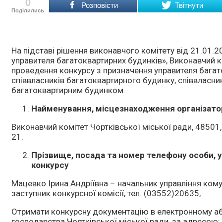
0
Розповісти
Твітнути
Поділились
На підставі рішення виконавчого комітету від 21.01
управителя багатоквартирних будинків», Виконавчий к
проведення конкурсу з призначення управителя багат
співвласників багатоквартирного будинку, співвласни
багатоквартирним будинком.
Найменування, місцезнаходження організато
Виконавчий комітет Чортківської міської ради, 48501, 
21.
Прізвище, посада та номер телефону особи, 
конкурсу
Мацевко Ірина Андріївна – начальник управління кому
заступник конкурсної комісії, тел. (03552)2063
Отримати конкурсну документацію в електронному аб
господарства Чортківської міської ради, за адресою: 4