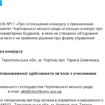
.2026 №11 «Про оголошення конкурсу з призначення
омітет Чортківської міської ради оголошує конкурс про
оквартирних будинків, в яких не створено об’єднання
ки якого не прийняли рішення про форму управління
ра конкурсу
Тернопільська обл., м. Чортків, вул. Тараса Шевченка,
уповноваженої здійснювати зв’язок з учасниками
нального господарства Чортківської міської ради,
5, e-mail:
ukh@chortkivmr.gov.ua
.
о паперовому вигляді можна в управлінні комунального
8501, Тернопільська обл., м. Чортків, вул. Тараса