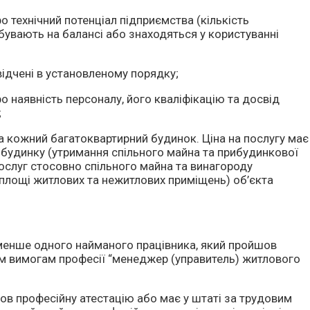
о технічний потенціал підприємства (кількість
ебувають на балансі або знаходяться у користуванні
свідчені в установленому порядку;
о наявність персоналу, його кваліфікацію та досвід
;
на кожний багатоквартирний будинок. Ціна на послугу має
 будинку (утримання спільного майна та прибудинкової
послуг стосовно спільного майна та винагороду
 (площі житлових та нежитлових приміщень) об’єкта
менше одного найманого працівника, який пройшов
ним вимогам професії “менеджер (управитель) житлового
ов професійну атестацію або має у штаті за трудовим