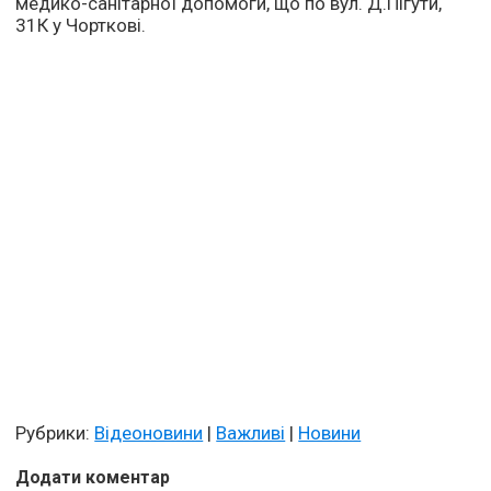
медико-санітарної допомоги, що по вул. Д.Пігути,
31К у Чорткові.
Рубрики:
Відеоновини
|
Важливі
|
Новини
Додати коментар