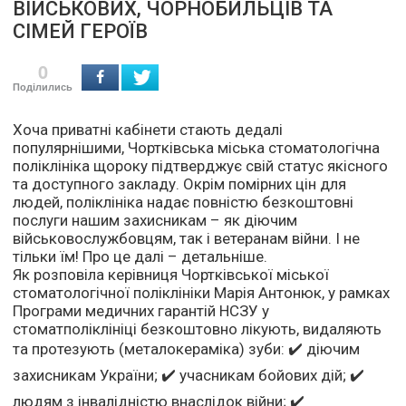
ВІЙСЬКОВИХ, ЧОРНОБИЛЬЦІВ ТА
СІМЕЙ ГЕРОЇВ
0
Поділились
Хоча приватні кабінети стають дедалі
популярнішими, Чортківська міська стоматологічна
поліклініка щороку підтверджує свій статус якісного
та доступного закладу. Окрім помірних цін для
людей, поліклініка надає повністю безкоштовні
послуги нашим захисникам – як діючим
військовослужбовцям, так і ветеранам війни. І не
тільки їм! Про це далі – детальніше.
Як розповіла керівниця Чортківської міської
стоматологічної поліклініки Марія Антонюк, у рамках
Програми медичних гарантій НСЗУ у
стоматполіклініці безкоштовно лікують, видаляють
та протезують (металокераміка) зуби: ✔️ діючим
захисникам України; ✔️ учасникам бойових дій; ✔️
людям з інвалідністю внаслідок війни; ✔️