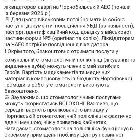
ліквідаторам аварії на Чорнобильській АЕС (почали
із березня 2026 р.).
📄 Для цього військовим потрібно мати із собою
наступні документи: посвідчення УБД (за наявності),
паспорт, ідентифікаційний код, довідку з військової
частини форми №5 (оригінал та копію). Ліквідаторам
на ЧАЕС потрібне посвідчення ліквідатора.
❗️ Окрім того, безкоштовно отримати послуги у
комунальній стоматологічній поліклініці (лікування та
видалення зубів) можуть члени сімей загиблих
Героїв. Вартість медикаментів та медичних
матеріалів компенсовують із бюджету Чортківської
громади, а роботу стоматологи виконують
безкоштовно.
🦷 Зауважимо, що стоматологічними послугами
можуть скористатись ВСІ ОХОЧІ. Важливо, що
середня вартість пролікованого випадку у
Чортківській стоматологічній поліклініці є фактично
вдвічі меншою, ніж у приватних кабінетах.
Нагадаємо, стоматологічна поліклініка функціонує в
окремому приміщенні поблизу Центру первинної