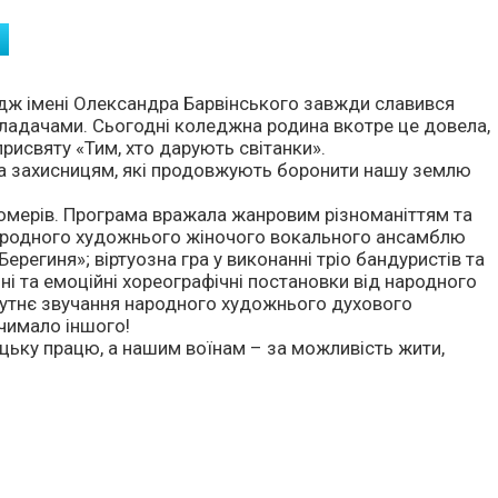
едж імені Олександра Барвінського завжди славився
ладачами. Сьогодні коледжна родина вкотре це довела,
исвяту «Тим, хто дарують світанки».
та захисницям, які продовжують боронити нашу землю
номерів. Програма вражала жанровим різноманіттям та
народного художнього жіночого вокального ансамблю
региня»; віртуозна гра у виконанні тріо бандуристів та
ні та емоційні хореографічні постановки від народного
утнє звучання народного художнього духового
чимало іншого!
цьку працю, а нашим воїнам – за можливість жити,