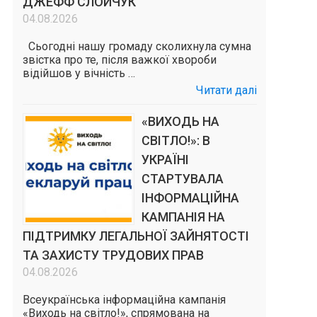
ДЖЕФФ СЛОЙЧУК
04.08.2026
Сьогодні нашу громаду сколихнула сумна
звістка про те, після важкої хвороби
відійшов у вічність …
Читати далі
«ВИХОДЬ НА
СВІТЛО!»: В
УКРАЇНІ
СТАРТУВАЛА
ІНФОРМАЦІЙНА
КАМПАНІЯ НА
ПІДТРИМКУ ЛЕГАЛЬНОЇ ЗАЙНЯТОСТІ
ТА ЗАХИСТУ ТРУДОВИХ ПРАВ
04.08.2026
Всеукраїнська інформаційна кампанія
«Виходь на світло!», спрямована на