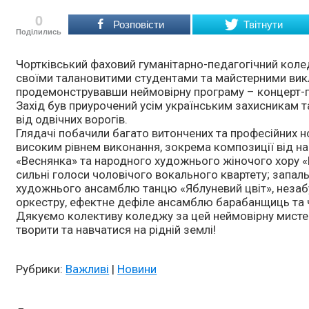
0
Розповісти
Твітнути
Поділились
Чортківський фаховий гуманітарно-педагогічний кол
своїми талановитими студентами та майстерними вик
продемонструвавши неймовірну програму – концерт-пр
Захід був приурочений усім українським захисникам 
від одвічних ворогів.
Глядачі побачили багато витончених та професійних 
високим рівнем виконання, зокрема композиції від 
«Веснянка» та народного художнього жіночого хору «Бе
сильні голоси чоловічого вокального квартету; запаль
художнього ансамблю танцю «Яблуневий цвіт», незаб
оркестру, ефектне дефіле ансамблю барабанщиць та 
Дякуємо колективу коледжу за цей неймовірну мисте
творити та навчатися на рідній землі!
Рубрики:
Важливі
|
Новини