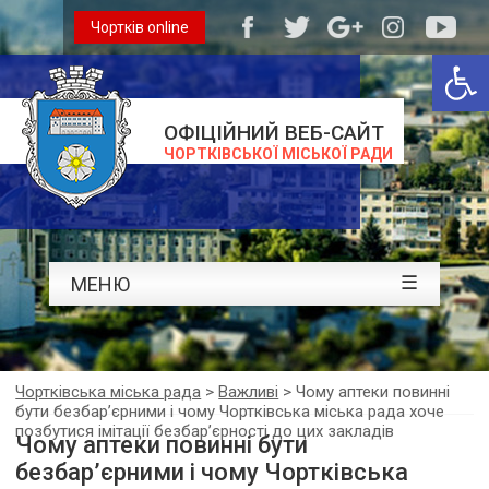
Чортків online
Відкри
ОФІЦІЙНИЙ ВЕБ-САЙТ
ЧОРТКІВСЬКОЇ МІСЬКОЇ РАДИ
☰
МЕНЮ
Чортківська міська рада
>
Важливі
>
Чому аптеки повинні
бути безбар’єрними і чому Чортківська міська рада хоче
позбутися імітації безбар’єрності до цих закладів
Чому аптеки повинні бути
безбар’єрними і чому Чортківська