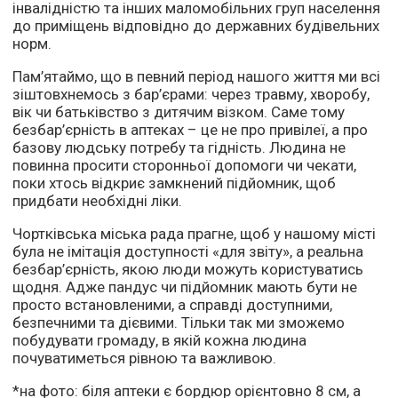
інвалідністю та інших маломобільних груп населення
до приміщень відповідно до державних будівельних
норм.
Пам’ятаймо, що в певний період нашого життя ми всі
зіштовхнемось з бар’єрами: через травму, хворобу,
вік чи батьківство з дитячим візком. Саме тому
безбар’єрність в аптеках – це не про привілеї, а про
базову людську потребу та гідність. Людина не
повинна просити сторонньої допомоги чи чекати,
поки хтось відкриє замкнений підйомник, щоб
придбати необхідні ліки.
Чортківська міська рада прагне, щоб у нашому місті
була не імітація доступності «для звіту», а реальна
безбар’єрність, якою люди можуть користуватись
щодня. Адже пандус чи підйомник мають бути не
просто встановленими, а справді доступними,
безпечними та дієвими. Тільки так ми зможемо
побудувати громаду, в якій кожна людина
почуватиметься рівною та важливою.
*на фото: біля аптеки є бордюр орієнтовно 8 см, а