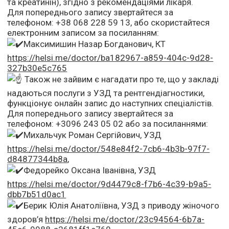
та креатинін), згідно з рекомендаціями лікаря.
Для попереднього запису звертайтеся за
телефоном: +38 068 228 59 13, або скористайтеся
електронним записом за посиланням:
Максимишин Назар Богданович, КТ
https://helsi.me/doctor/ba182967-a859-404c-9d28-
327b30e5c765
Також не зайвим є нагадати про те, що у закладі
надаються послуги з УЗД та рентгендіагностики,
функціонує онлайн запис до наступних спеціалістів.
Для попереднього запису звертайтеся за
телефоном: +3096 243 05 02 або за посиланнями:
Михальчук Роман Сергійович, УЗД
https://helsi.me/doctor/548e84f2-7cb6-4b3b-97f7-
d84877344b8a
,
Федорейко Оксана Іванівна, УЗД
https://helsi.me/doctor/9d4479c8-f7b6-4c39-b9a5-
dbb7b51d0ac1
Берик Юлія Анатоліївна, УЗД з приводу жіночого
здоров’я
https://helsi.me/doctor/23c94564-6b7a-