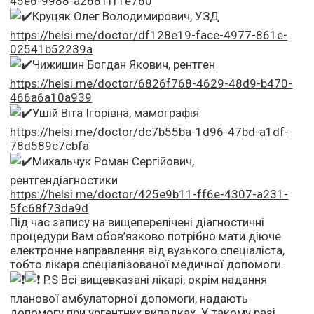
45e6-9988-a2681ff1e760
Круцяк Олег Володимирович, УЗД
https://helsi.me/doctor/df128e19-face-4977-861e-
02541b52239a
Чижишин Богдан Якович, рентген
https://helsi.me/doctor/6826f768-4629-48d9-b470-
466a6a10a939
Ушій Віта Ігорівна, мамографія
https://helsi.me/doctor/dc7b55ba-1d96-47bd-a1df-
78d589c7cbfa
Михальчук Роман Сергійович,
рентгендіагностики
https://helsi.me/doctor/425e9b11-ff6e-4307-a231-
5fc68f73da9d
Під час запису на вищеперелічені діагностичні
процедури Вам обов’язково потрібно мати діюче
електронне направлення від вузького спеціаліста,
тобто лікаря спеціалізованої медичної допомоги.
P.S Всі вищевказані лікарі, окрім надання
планової амбулаторної допомоги, надають
допомогу при ургентних випадках. У такому разі