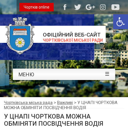
Чортків online
Відкри
ОФІЦІЙНИЙ ВЕБ-САЙТ
ЧОРТКІВСЬКОЇ МІСЬКОЇ РАДИ
☰
МЕНЮ
Чортківська міська рада
>
Важливі
>
У ЦНАПІ ЧОРТКОВА
МОЖНА ОБМІНЯТИ ПОСВІДЧЕННЯ ВОДІЯ
У ЦНАПІ ЧОРТКОВА МОЖНА
ОБМІНЯТИ ПОСВІДЧЕННЯ ВОДІЯ