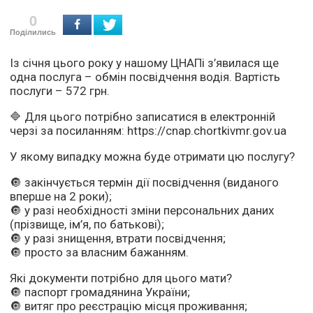
0
Поділились
Із січня цього року у нашому ЦНАПі з’явилася ще
одна послуга – обмін посвідчення водія. Вартість
послуги – 572 грн.
🔷 Для цього потрібно записатися в електронній
черзі за посиланням: https://cnap.chortkivmr.gov.ua
У якому випадку можна буде отримати цю послугу?
🔘 закінчується термін дії посвідчення (виданого
вперше на 2 роки);
🔘 у разі необхідності зміни персональних даних
(прізвище, ім’я, по батькові);
🔘 у разі знищення, втрати посвідчення;
🔘 просто за власним бажанням.
Які документи потрібно для цього мати?
🔘 паспорт громадянина України;
🔘 витяг про реєстрацію місця проживання;