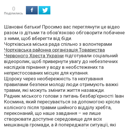
0
Поділились
Шановні батьки! Просимо вас переглянути це відео
разом із дітьми та обов’язково обговорити побачене
з ними, щоб вберегти від біди.
Чортківська міська рада спільно з волонтерами
Чортківська районна організація Товариства
Червоного Хреста України
підготували соціальний
відеоролик, щоб привернути увагу до небезпечних
наслідків пірнання у воду в необстежених та
непристосованих місцях для купання.
Щороку через необережність та нехтування
правилами безпеки молоді люди отримують важкі
травми, які можуть змінити життя назавжди.
Радник міського голови з питань безбар’єрності Іван
Космина, який пересувається за допомогою крісла
колісного після травми шийного відділу хребта,
переконаний, що наше завдання – не лише
створювати доступне середовище для всіх
мешканців громади, а й попереджати ситуації, які