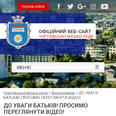
Чортків online
ОФІЦІЙНИЙ ВЕБ-САЙТ
ЧОРТКІВСЬКОЇ МІСЬКОЇ РАДИ
☰
МЕНЮ
Чортківська міська рада
>
Відеоновини
>
ДО УВАГИ
БАТЬКІВ! ПРОСИМО ПЕРЕГЛЯНУТИ ВІДЕО!
ДО УВАГИ БАТЬКІВ! ПРОСИМО
ПЕРЕГЛЯНУТИ ВІДЕО!