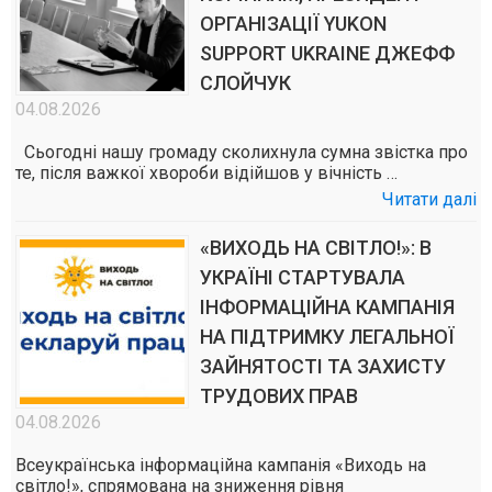
ОРГАНІЗАЦІЇ YUKON
SUPPORT UKRAINE ДЖЕФФ
СЛОЙЧУК
04.08.2026
Сьогодні нашу громаду сколихнула сумна звістка про
те, після важкої хвороби відійшов у вічність …
Читати далі
«ВИХОДЬ НА СВІТЛО!»: В
УКРАЇНІ СТАРТУВАЛА
ІНФОРМАЦІЙНА КАМПАНІЯ
НА ПІДТРИМКУ ЛЕГАЛЬНОЇ
ЗАЙНЯТОСТІ ТА ЗАХИСТУ
ТРУДОВИХ ПРАВ
04.08.2026
Всеукраїнська інформаційна кампанія «Виходь на
світло!», спрямована на зниження рівня