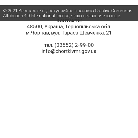
© 2021 Весь контент доступний за ліцензією Creative Commons
Attribution 4.0 International license, якщо не зазначено інше.
Контакти:
48500, Україна, Тернопільська обл.
м.Чортків, вул. Тараса Шевченка, 21
тел. (03552) 2-99-00
info@chortkivmr.gov.ua