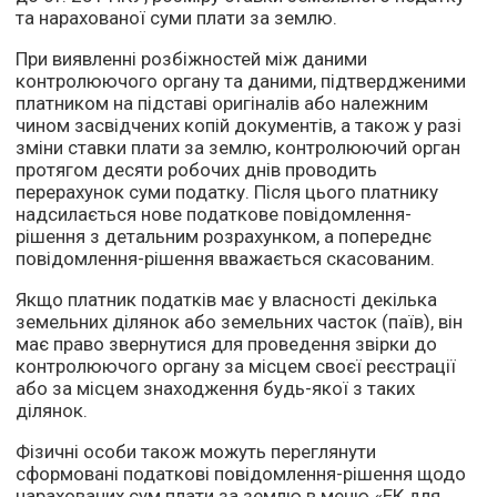
та нарахованої суми плати за землю.
При виявленні розбіжностей між даними
контролюючого органу та даними, підтвердженими
платником на підставі оригіналів або належним
чином засвідчених копій документів, а також у разі
зміни ставки плати за землю, контролюючий орган
протягом десяти робочих днів проводить
перерахунок суми податку. Після цього платнику
надсилається нове податкове повідомлення-
рішення з детальним розрахунком, а попереднє
повідомлення-рішення вважається скасованим.
Якщо платник податків має у власності декілька
земельних ділянок або земельних часток (паїв), він
має право звернутися для проведення звірки до
контролюючого органу за місцем своєї реєстрації
або за місцем знаходження будь-якої з таких
ділянок.
Фізичні особи також можуть переглянути
сформовані податкові повідомлення-рішення щодо
нарахованих сум плати за землю в меню «ЕК для