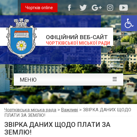
Чортків online
Відкри
ОФІЦІЙНИЙ ВЕБ-САЙТ
ЧОРТКІВСЬКОЇ МІСЬКОЇ РАДИ
☰
МЕНЮ
Чортківська міська рада
>
Важливі
>
ЗВІРКА ДАНИХ ЩОДО
ПЛАТИ ЗА ЗЕМЛЮ!
ЗВІРКА ДАНИХ ЩОДО ПЛАТИ ЗА
ЗЕМЛЮ!