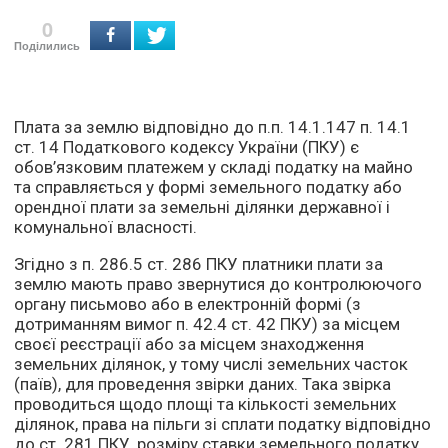
0
Поділились
Плата за землю відповідно до п.п. 14.1.147 п. 14.1
ст. 14 Податкового кодексу України (ПКУ) є
обов’язковим платежем у складі податку на майно
та справляється у формі земельного податку або
орендної плати за земельні ділянки державної і
комунальної власності.
Згідно з п. 286.5 ст. 286 ПКУ платники плати за
землю мають право звернутися до контролюючого
органу письмово або в електронній формі (з
дотриманням вимог п. 42.4 ст. 42 ПКУ) за місцем
своєї реєстрації або за місцем знаходження
земельних ділянок, у тому числі земельних часток
(паїв), для проведення звірки даних. Така звірка
проводиться щодо площі та кількості земельних
ділянок, права на пільги зі сплати податку відповідно
до ст. 281 ПКУ, розміру ставки земельного податку