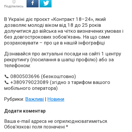
0
Поділились
В Україні діє проєкт «Контракт 18–24», який
дозволяє молоді віком від 18 до 25 років
долучитися до війська на чітко визначених умовах і
без довгострокових зобов’язань. На що саме
розраховувати – про це в нашій інфографіці
Дізнавайся про актуальні посади на сайті 1 центру
рекрутингу (посилання в шапці профілю) або за
телефоном:
📞 0800503696 (безкоштовно)
📞 +380979023089 (згідно з тарифом вашого
мобільного оператора)
Рубрики:
Важливі
|
Новини
Додати коментар
Ваша e-mail адреса не оприлюднюватиметься.
Обов’язкові поля позначені
*