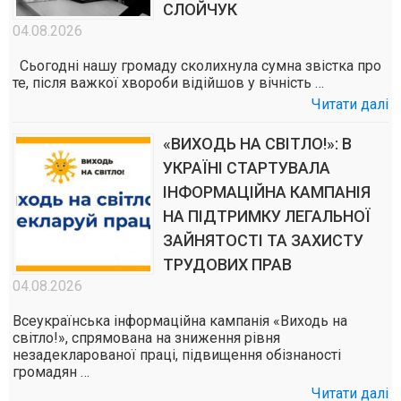
СЛОЙЧУК
04.08.2026
Сьогодні нашу громаду сколихнула сумна звістка про
те, після важкої хвороби відійшов у вічність …
Читати далі
«ВИХОДЬ НА СВІТЛО!»: В
УКРАЇНІ СТАРТУВАЛА
ІНФОРМАЦІЙНА КАМПАНІЯ
НА ПІДТРИМКУ ЛЕГАЛЬНОЇ
ЗАЙНЯТОСТІ ТА ЗАХИСТУ
ТРУДОВИХ ПРАВ
04.08.2026
Всеукраїнська інформаційна кампанія «Виходь на
світло!», спрямована на зниження рівня
незадекларованої праці, підвищення обізнаності
громадян …
Читати далі