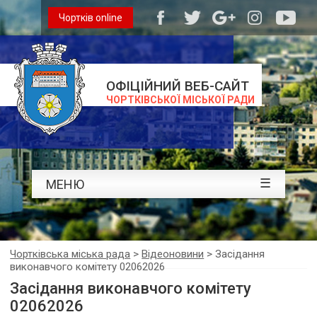
Чортків online
ОФІЦІЙНИЙ ВЕБ-САЙТ
ЧОРТКІВСЬКОЇ МІСЬКОЇ РАДИ
☰
МЕНЮ
Чортківська міська рада
>
Відеоновини
>
Засідання
виконавчого комітету 02062026
Засідання виконавчого комітету
02062026