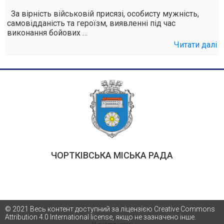
За вірність військовій присязі, особисту мужність,
самовідданість та героїзм, виявленні під час
виконання бойових …
Читати далі
ЧОРТКІВСЬКА МІСЬКА РАДА
© 2021 Весь контент доступний за ліцензією Creative Commons
Attribution 4.0 International license, якщо не зазначено інше.