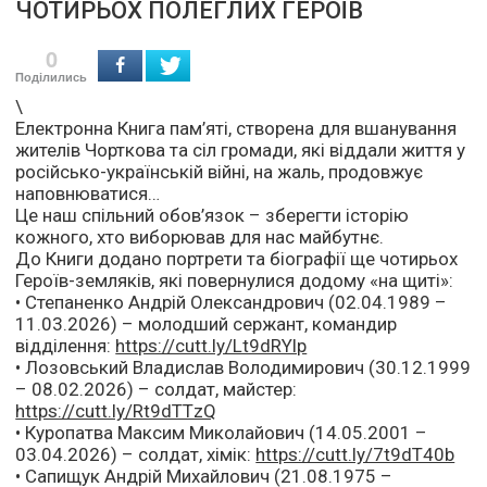
ЧОТИРЬОХ ПОЛЕГЛИХ ГЕРОЇВ
0
Поділились
\
Електронна Книга пам’яті, створена для вшанування
жителів Чорткова та сіл громади, які віддали життя у
російсько-українській війні, на жаль, продовжує
наповнюватися…
Це наш спільний обов’язок – зберегти історію
кожного, хто виборював для нас майбутнє.
До Книги додано портрети та біографії ще чотирьох
Героїв-земляків, які повернулися додому «на щиті»:
• Степаненко Андрій Олександрович (02.04.1989 –
11.03.2026) – молодший сержант, командир
відділення:
https://cutt.ly/Lt9dRYlp
• Лозовський Владислав Володимирович (30.12.1999
– 08.02.2026) – солдат, майстер:
https://cutt.ly/Rt9dTTzQ
• Куропатва Максим Миколайович (14.05.2001 –
03.04.2026) – солдат, хімік:
https://cutt.ly/7t9dT40b
• Сапищук Андрій Михайлович (21.08.1975 –