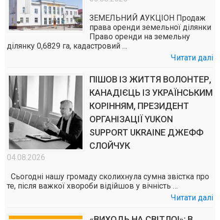
ЗЕМЕЛЬНИЙ АУКЦІОН Продаж
права оренди земельної ділянки
Право оренди на земельну
ділянку 0,6829 га, кадастровий …
Читати далі
ПІШОВ ІЗ ЖИТТЯ ВОЛОНТЕР,
КАНАДІЄЦЬ ІЗ УКРАЇНСЬКИМ
КОРІННЯМ, ПРЕЗИДЕНТ
ОРГАНІЗАЦІЇ YUKON
SUPPORT UKRAINE ДЖЕФФ
СЛОЙЧУК
04.08.2026
Сьогодні нашу громаду сколихнула сумна звістка про
те, після важкої хвороби відійшов у вічність …
Читати далі
«ВИХОДЬ НА СВІТЛО!»: В