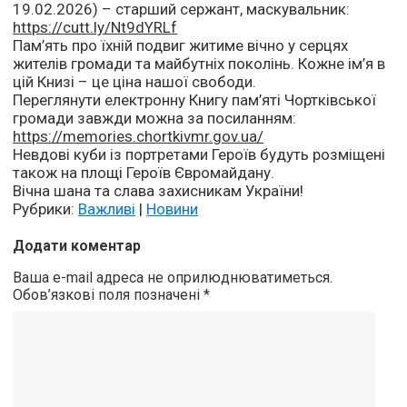
19.02.2026) – старший сержант, маскувальник:
https://cutt.ly/Nt9dYRLf
Пам’ять про їхній подвиг житиме вічно у серцях
жителів громади та майбутніх поколінь. Кожне ім’я в
цій Книзі – це ціна нашої свободи.
Переглянути електронну Книгу пам’яті Чортківської
громади завжди можна за посиланням:
https://memories.chortkivmr.gov.ua/
Невдові куби із портретами Героїв будуть розміщені
також на площі Героїв Євромайдану.
Вічна шана та слава захисникам України!
Рубрики:
Важливі
|
Новини
Додати коментар
Ваша e-mail адреса не оприлюднюватиметься.
Обов’язкові поля позначені
*