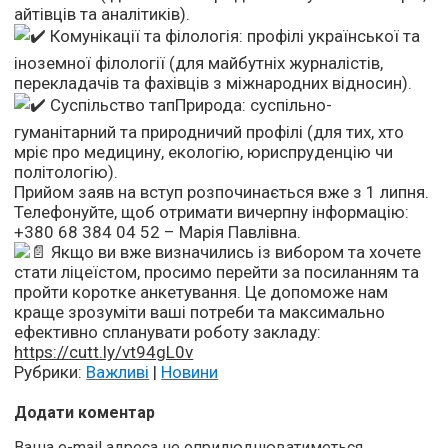
айтівців та аналітиків).
Комунікації та філологія: профілі української та
іноземної філології (для майбутніх журналістів,
перекладачів та фахівців з міжнародних відносин).
Суспільство тапПрирода: суспільно-
гуманітарний та природничий профілі (для тих, хто
мріє про медицину, екологію, юриспруденцію чи
політологію).
Прийом заяв на вступ розпочинається вже з 1 липня.
Телефонуйте, щоб отримати вичерпну інформацію:
+380 68 384 04 52 – Марія Павлівна.
Якщо ви вже визначились із вибором та хочете
стати ліцеїстом, просимо перейти за посиланням та
пройти коротке анкетування. Це допоможе нам
краще зрозуміти ваші потреби та максимально
ефективно спланувати роботу закладу:
https://cutt.ly/vt94gL0v
Рубрики:
Важливі
|
Новини
Додати коментар
Ваша e-mail адреса не оприлюднюватиметься.