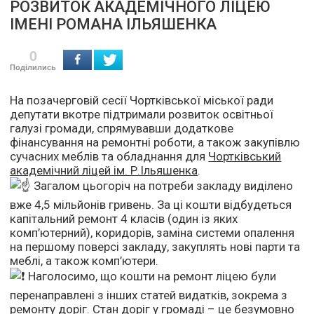
РОЗВИТОК АКАДЕМІЧНОГО ЛІЦЕЮ
ІМЕНІ РОМАНА ІЛЬЯШЕНКА
0
Поділились
На позачерговій сесії Чортківської міської ради
депутати вкотре підтримали розвиток освітньої
галузі громади, спрямувавши додаткове
фінансування на ремонтні роботи, а також закупівлю
сучасних меблів та обладнання для
Чортківський
академічний ліцей ім. Р.Ільяшенка
.
Загалом цьогоріч на потреби закладу виділено
вже 4,5 мільйонів гривень. За ці кошти відбудеться
капітальний ремонт 4 класів (один із яких
комп’ютерний), коридорів, заміна системи опалення
на першому поверсі закладу, закуплять нові парти та
меблі, а також комп’ютери.
Наголосимо, що кошти на ремонт ліцею були
перенаправлені з інших статей видатків, зокрема з
ремонту доріг. Стан доріг у громаді – це безумовно