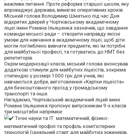
важливе питання. Проте реформа старшої школи, яку
впроваджує держава, вимагає оперативних кроків.
Міський голова Володимир Шматько під час Дня
відкритих дверей у Чортківському академічному
ліцеї імені Романа Ільяшенка зазначив, що завдання
команди міської ради – створити направду якісні
умови для навчання в академічному ліцеї, щоб діти
могли поглиблено вивчати предмети, які їм потрібні
для майбутньої професії, та готуватись до НМТ без
репетиторів.
Окрім модернізації класів, міський голова анонсував
додаткові стимули для майбутніх ліцеїстів, зокрема
стипендію у розмірі 1000 грн для учнів, які
навчаються добре, виготовлення «Картки ліцеїста»
для безкоштовного проїзд у громадському
транспорті та інше.
Нагадаємо, Чортківський академічний ліцей імені
Романа Ільяшенка пропонує випускникам 9-х класів
три масштабні напрямки:
Точні науки та ІТ: математичний, фізико-
математичний профілі та профіль комп’ютерних
технологій (ідеальний старт для майбутніх інженерів,