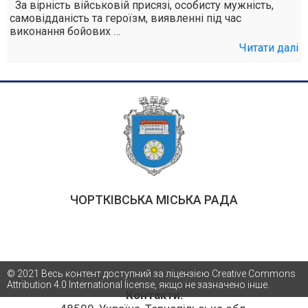
За вірність військовій присязі, особисту мужність,
самовідданість та героїзм, виявленні під час
виконання бойових …
Читати далі
ЧОРТКІВСЬКА МІСЬКА РАДА
© 2021 Весь контент доступний за ліцензією Creative Commons
Attribution 4.0 International license, якщо не зазначено інше.
Контакти: