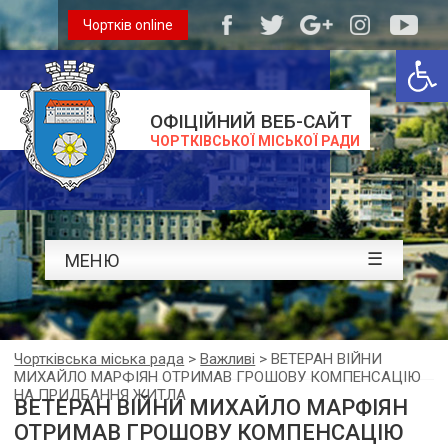
Чортків online
Відкри
ОФІЦІЙНИЙ ВЕБ-САЙТ
ЧОРТКІВСЬКОЇ МІСЬКОЇ РАДИ
☰
МЕНЮ
Чортківська міська рада
>
Важливі
>
ВЕТЕРАН ВІЙНИ
МИХАЙЛО МАРФІЯН ОТРИМАВ ГРОШОВУ КОМПЕНСАЦІЮ
НА ПРИДБАННЯ ЖИТЛА
ВЕТЕРАН ВІЙНИ МИХАЙЛО МАРФІЯН
ОТРИМАВ ГРОШОВУ КОМПЕНСАЦІЮ