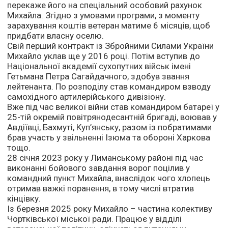
перекаже його на спеціальний особовий рахунок
Михайла. Згідно з умовами програми, з моменту
зарахування коштів ветеран матиме 6 місяців, щоб
придбати власну оселю.
Свій перший контракт із Збройними Силами України
Михайло уклав ще у 2016 році. Потім вступив до
Національної академії сухопутних військ імені
Гетьмана Петра Сагайдачного, здобув звання
лейтенанта. По розподілу став командиром взводу
самохідного артилерійського дивізіону.
Вже під час великої війни став командиром батареї у
25-тій окремій повітрянодесантній бригаді, воював у
Авдіївці, Бахмуті, Куп’янську, разом із побратимами
брав участь у звільненні Ізюма та обороні Харкова
тощо.
28 січня 2023 року у Лиманському районі під час
виконанні бойового завдання ворог поцілив у
командний пункт Михайла, внаслідок чого хлопець
отримав важкі поранення, в тому числі втратив
кінцівку.
Із березня 2025 року Михайло – частина колективу
Чортківської міської ради. Працює у відділі