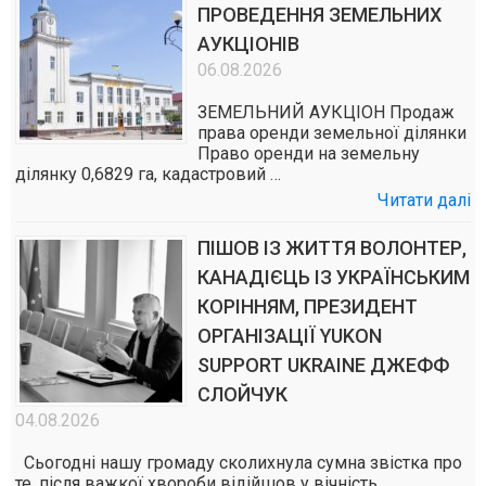
ПРОВЕДЕННЯ ЗЕМЕЛЬНИХ
АУКЦІОНІВ
06.08.2026
ЗЕМЕЛЬНИЙ АУКЦІОН Продаж
права оренди земельної ділянки
Право оренди на земельну
ділянку 0,6829 га, кадастровий …
Читати далі
ПІШОВ ІЗ ЖИТТЯ ВОЛОНТЕР,
КАНАДІЄЦЬ ІЗ УКРАЇНСЬКИМ
КОРІННЯМ, ПРЕЗИДЕНТ
ОРГАНІЗАЦІЇ YUKON
SUPPORT UKRAINE ДЖЕФФ
СЛОЙЧУК
04.08.2026
Сьогодні нашу громаду сколихнула сумна звістка про
те, після важкої хвороби відійшов у вічність …