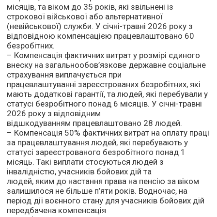
місяців, та віком до 35 років, які звільнені із
строкової військової або альтернативної
(невійськової) служби. У січні-травні 2026 року з
відповідною компенсацією працевлаштовано 60
безробітних.
– Компенсація фактичних витрат у розмірі єдиного
внеску на загальнообов’язкове державне соціальне
страхування виплачується при
працевлаштуванні зареєстрованих безробітних, які
мають додаткові гарантії, та людей, які перебували у
статусі безробітного понад 6 місяців. У січні-травні
2026 року з відповідним
відшкодуванням працевлаштовано 28 людей.
– Компенсація 50% фактичних витрат на оплату праці
за працевлаштування людей, які перебувають у
статусі зареєстрованого безробітного понад 1
місяць. Такі виплати стосуються людей з
інвалідністю, учасників бойових дій та
людей, яким до настання права на пенсію за віком
залишилося не більше п’яти років. Водночас, на
період дії воєнного стану для учасників бойових дій
передбачена компенсація