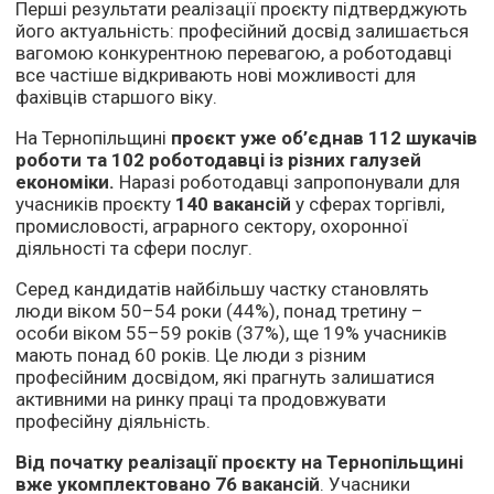
Перші результати реалізації проєкту підтверджують
його актуальність: професійний досвід залишається
вагомою конкурентною перевагою, а роботодавці
все частіше відкривають нові можливості для
фахівців старшого віку.
На Тернопільщині
проєкт уже об’єднав 112 шукачів
роботи та
102
роботодавці із різних галузей
економіки.
Наразі роботодавці запропонували для
учасників проєкту
1
40
вакансій
у сферах торгівлі,
промисловості, аграрного сектору, охоронної
діяльності та сфери послуг.
Серед кандидатів найбільшу частку становлять
люди віком 50–54 роки (44%), понад третину –
особи віком 55–59 років (37%), ще 19% учасників
мають понад 60 років. Це люди з різним
професійним досвідом, які прагнуть залишатися
активними на ринку праці та продовжувати
професійну діяльність.
Від початку реалізації проєкту на Тернопільщині
вже укомплектовано 76 вакансій
. Учасники