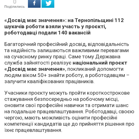
0
Поділились
«Досвід має значення»: на Тернопільщині 112
шукачів роботи взяли участь у проєкті,
роботодавці подали 140 вакансій
Багаторічний професійний досвід, відповідальність
та надійність залишаються важливими перевагами
на сучасному ринку праці. Саме тому Державна
служба зайнятості реалізує
національний проєкт
«Досвід має значення»
, покликаний допомогти
людям віком 50+ знайти роботу, а роботодавцям –
залучити кваліфікованих працівників.
Учасники проєкту можуть пройти короткострокове
стажування безпосередньо на робочому місці,
оновити свої професійні навички та отримати шанс
на подальше працевлаштування. Роботодавці, своєю
чергою, мають можливість оцінити професійні
компетенції кандидатів ще до прийняття рішення про
їхнє працевлаштування.