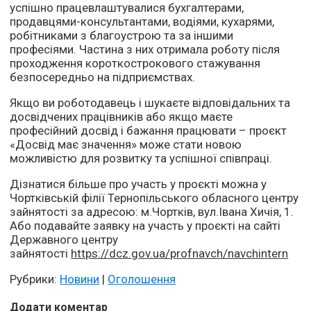
успішно працевлаштувалися бухгалтерами,
продавцями-консультантами, водіями, кухарями,
робітниками з благоустрою та за іншими
професіями. Частина з них отримала роботу після
проходження короткострокового стажування
безпосередньо на підприємствах.
Якщо ви роботодавець і шукаєте відповідальних та
досвідчених працівників або якщо маєте
професійний досвід і бажання працювати – проєкт
«Досвід має значення» може стати новою
можливістю для розвитку та успішної співпраці.
Дізнатися більше про участь у проєкті можна у
Чортківській філії Тернопільського обласного центру
зайнятості за адресою: м.Чортків, вул.Івана Хичія, 1.
Або подавайте заявку на участь у проєкті на сайті
Державного центру
зайнятості
https://dcz.gov.ua/profnavch/navchintern
Рубрики:
Новини
|
Оголошення
Додати коментар