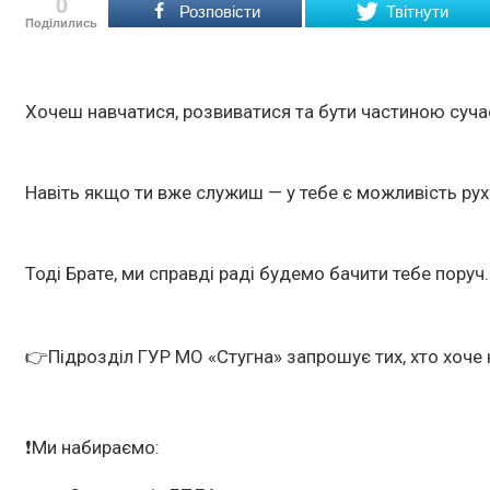
0
Розповісти
Твітнути
Поділились
Хочеш навчатися, розвиватися та бути частиною суча
Навіть якщо ти вже служиш — у тебе є можливість рух
Тоді Брате, ми справді раді будемо бачити тебе поруч.
👉
Підрозділ ГУР МО «Стугна» запрошує тих, хто хоче 
❗️Ми набираємо: