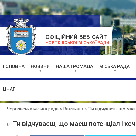
ОФІЦІЙНИЙ ВЕБ-САЙТ
ЧОРТКІВСЬКОЇ МІСЬКОЇ РАДИ
ГОЛОВНА
НОВИНИ
НАША ГРОМАДА
МІСЬКА РАДА
ЦНАП
Чортківська міська рада
>
Важливі
>
✅Ти відчуваєш, що маєш
✅Ти відчуваєш, що маєш потенціал і хоч