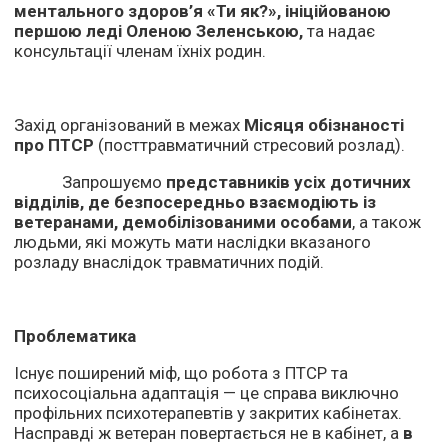
ментального здоров’я «Ти як?», ініційованою
першою леді Оленою Зеленською,
та надає
консультації членам їхніх родин.
Захід організований в межах
Місяця обізнаності
про ПТСР
(посттравматичний стресовий розлад).
Запрошуємо
представників усіх дотичних
відділів, де безпосередньо взаємодіють із
ветеранами, демобілізованими особами
, а також
людьми, які можуть мати наслідки вказаного
розладу внаслідок травматичних подій.
Проблематика
Існує поширений міф, що робота з ПТСР та
психосоціальна адаптація — це справа виключно
профільних психотерапевтів у закритих кабінетах.
Насправді ж ветеран повертається не в кабінет, а
в