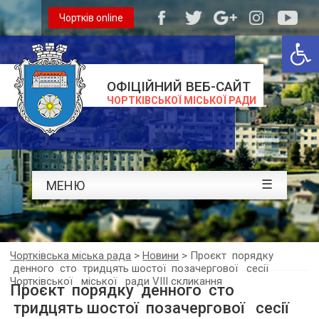
Чортків online
Відкри
ОФІЦІЙНИЙ ВЕБ-САЙТ
ЧОРТКІВСЬКОЇ МІСЬКОЇ РАДИ
☰
МЕНЮ
Чортківська міська рада
>
Новини
>
Проєкт порядку
денного сто тридцять шостої позачергової сесії
Чортківської міської ради VІІІ скликання
Проєкт порядку денного сто
тридцять шостої позачергової сесії