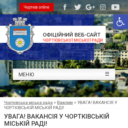
Чортків online
Відкри
ОФІЦІЙНИЙ ВЕБ-САЙТ
ЧОРТКІВСЬКОЇ МІСЬКОЇ РАДИ
☰
МЕНЮ
Чортківська міська рада
>
Важливі
>
УВАГА! ВАКАНСІЯ У
ЧОРТКІВСЬКІЙ МІСЬКІЙ РАДІ!
УВАГА! ВАКАНСІЯ У ЧОРТКІВСЬКІЙ
МІСЬКІЙ РАДІ!