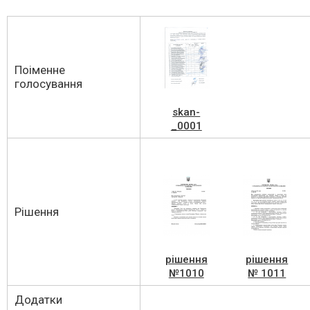
Поіменне
голосування
skan-
_0001
Рішення
рішення
рішення
№1010
№ 1011
Додатки