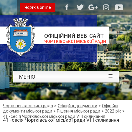
Чортків online
ОФІЦІЙНИЙ ВЕБ-САЙТ
ЧОРТКІВСЬКОЇ МІСЬКОЇ РАДИ
☰
МЕНЮ
Чортківська міська рада
>
Офіційні документи
>
Офіційні
документи міської ради
>
Рішення міської ради
>
2022 рік
>
41 -сесія Чортківської міської ради VIII скликання
41 -сесія Чортківської міської ради VIII скликання