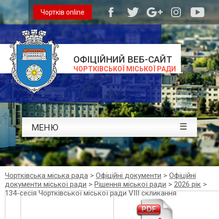
Чортків online
ОФІЦІЙНИЙ ВЕБ-САЙТ
ЧОРТКІВСЬКОЇ МІСЬКОЇ РАДИ
☰
МЕНЮ
Чортківська міська рада
>
Офіційні документи
>
Офіційні
документи міської ради
>
Рішення міської ради
>
2026 рік
>
134-сесія Чортківської міської ради VIII скликання