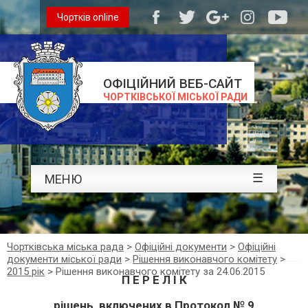
Чортків online
ОФІЦІЙНИЙ ВЕБ-САЙТ
ЧОРТКІВСЬКОЇ МІСЬКОЇ РАДИ
☰
МЕНЮ
Чортківська міська рада
>
Офіційні документи
>
Офіційні
документи міської ради
>
Рішення виконавчого комітету
>
2015 рік
>
Рішення виконавчого комітету за 24.06.2015
П Е Р Е Л І К
рішень, включених в Протокол № 9