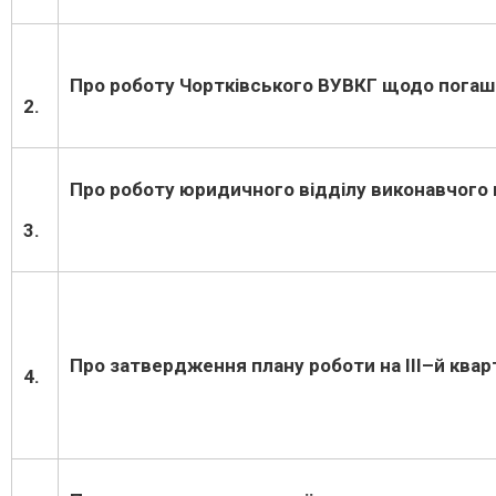
Про роботу Чортківського ВУВКГ щодо погаш
2.
Про роботу юридичного відділу виконавчог
3.
Про затвердження плану роботи на
III
–
й квар
4.