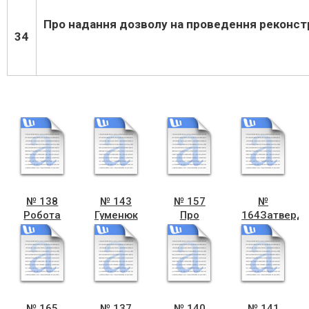
Про надання дозволу на проведення реконструк
34
№ 138
№ 143
№ 157
№
Робота
Гуменюк
Про
164Затверд
юридичного
Присвоєння
переведення
розпорядже
відділу
поштової
гуртожитку
з
адреси
№ 60 1
основної
на
по вул
діяльності
гараж
Бендери
по вул
в
№ 165
№ 137
№ 140
№ 141