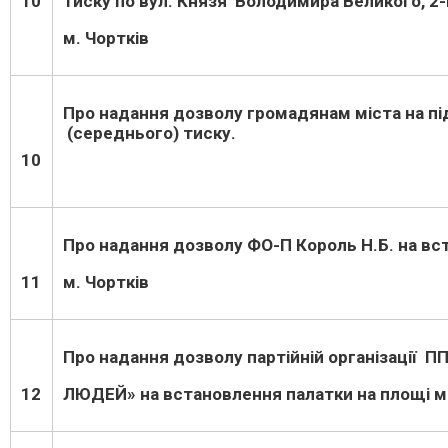
10
тиску по вул. Князя Володимира Великого, 2
м. Чортків
Про надання дозволу громадянам міста на
(середнього) тиску.
10
Про надання дозволу ФО-П Король Н.Б. на вст
11
м. Чортків
Про надання дозволу партійній організації П
12
ЛЮДЕЙ» на встановлення палатки на площі м.