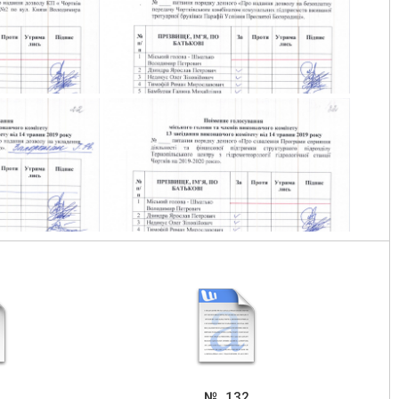
m-_0021
golos-vukonkom-_0022
m-_0025
golos-vukonkom-_0026
m-_0001
golos-vukonkom-_0002
№_132