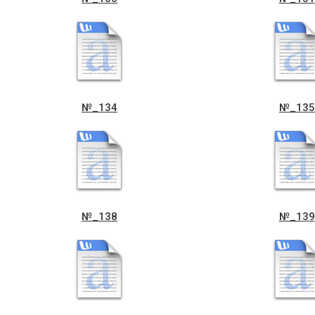
golos-vukonkom-_0004
golos-vukonko
№_134
№_135
№_138
№_139