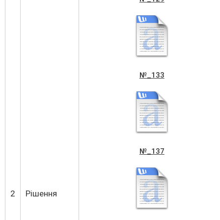
golos-vukonkom-_0003
№_133
№_137
2
Рішення