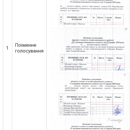
golos-vukonkom-_0007
Поіменне
1
голосування
golos-vukonkom-_0011
golos-vukonkom-_0015