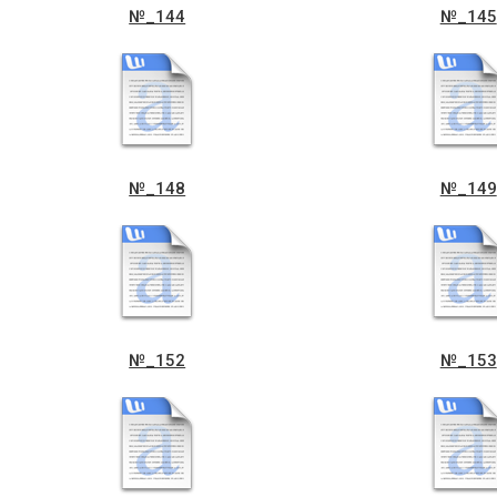
№_144
№_145
№_148
№_149
№_152
№_153