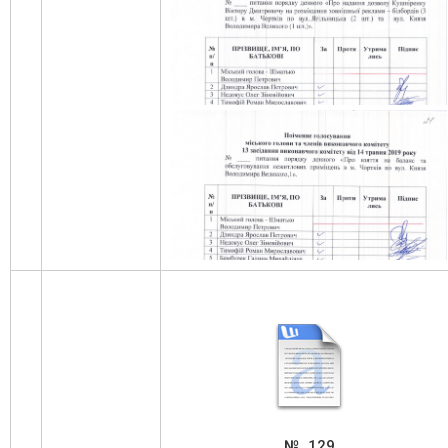
golos-vukonkom-_0019
golos-vukonkom-_0023
golos-vukonkom-_0027
№_129