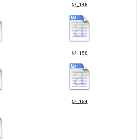
№_146
№_150
№_154