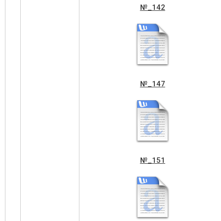
№_142
№_147
№_151