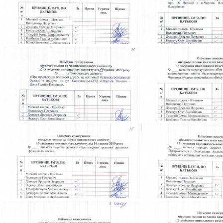
golos-vukonkom-_0008
golos-vukonko
golos-vukonkom-_0012
golos-vukonko
golos-vukonkom-_0016
golos-vukonko