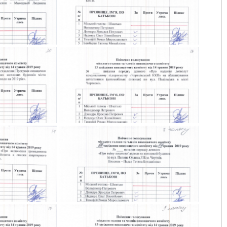
m-_0009
golos-vukonkom-_0010
m-_0013
golos-vukonkom-_0014
m-_0017
golos-vukonkom-_0018