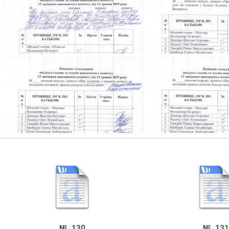
golos-vukonkom-_0020
golos-vukonko
golos-vukonkom-_0024
golos-vukonko
golos-vukonkom-_0028
golos-vukonko
№_130
№_131