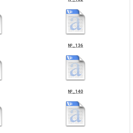
m-_0005
golos-vukonkom-_0006
№_136
№_140