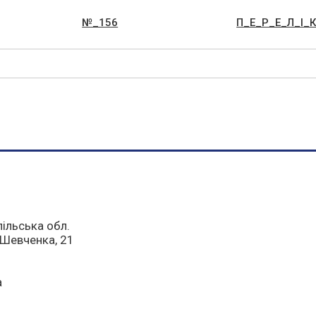
№_156
П_Е_Р_Е_Л_I_
пільська обл.
а Шевченка, 21
a