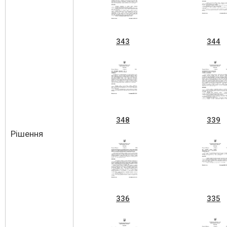
343
344
348
339
Рішення
336
335