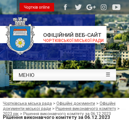
Чортків online
ОФІЦІЙНИЙ ВЕБ-САЙТ
ЧОРТКІВСЬКОЇ МІСЬКОЇ РАДИ
☰
МЕНЮ
Чортківська міська рада
>
Офіційні документи
>
Офіційні
документи міської ради
>
Рішення виконавчого комітету
>
2023 рік
>
Рішення виконавчого комітету за 06.12.2023
Рішення виконавчого комітету за 06.12.2023