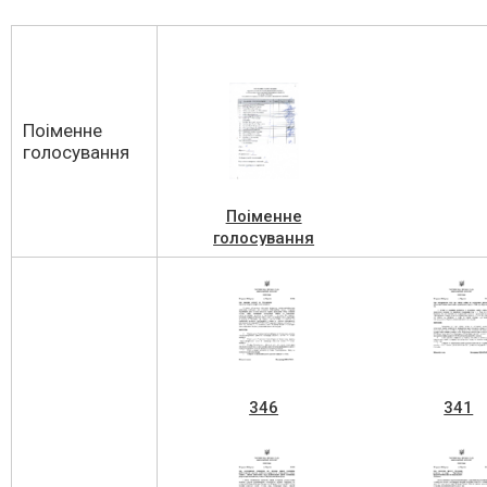
Поіменне
голосування
Поіменне
голосування
вк№22 06.12.2023
346
341