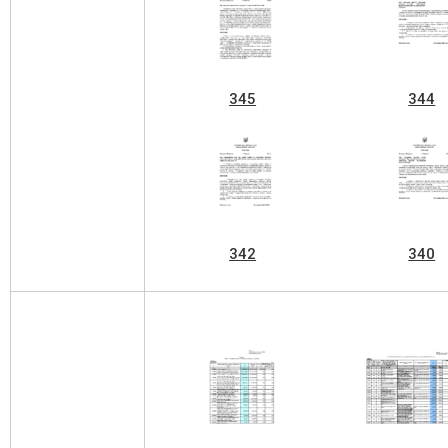
345
344
342
340