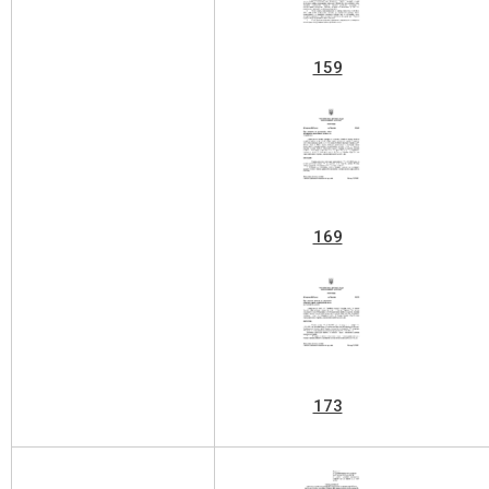
159
169
173