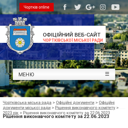
Чортків online
ОФІЦІЙНИЙ ВЕБ-САЙТ
ЧОРТКІВСЬКОЇ МІСЬКОЇ РАДИ
☰
МЕНЮ
Чортківська міська рада
>
Офіційні документи
>
Офіційні
документи міської ради
>
Рішення виконавчого комітету
>
2023 рік
>
Рішення виконавчого комітету за 22.06.2023
Рішення виконавчого комітету за 22.06.2023