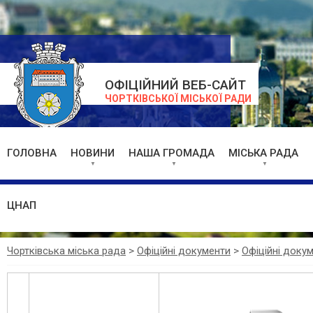
ОФІЦІЙНИЙ ВЕБ-САЙТ
ЧОРТКІВСЬКОЇ МІСЬКОЇ РАДИ
ГОЛОВНА
НОВИНИ
НАША ГРОМАДА
МІСЬКА РАДА
ЦНАП
Чортківська міська рада
>
Офіційні документи
>
Офіційні доку