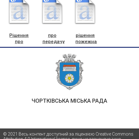
Рішення
про
рішення
про
передачу
пожежна
передачу
мереж
команда
транспортних
засобів
ЧОРТКІВСЬКА МІСЬКА РАДА
© 2021 Весь контент доступний за ліцензією Creative Commons