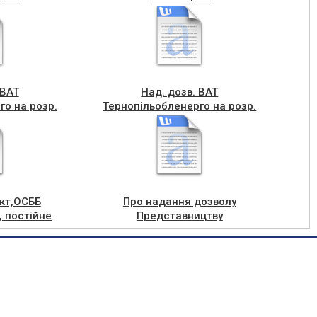
Матвійчук(Надання)
 ВАТ
Над. дозв. ВАТ
го на розр.
Тернопільобленерго на розр.
я (ЗТП-450)
проекту відведення (ЗТП-428)
ів
с. Гор. Вигнанка
ект,ОСББ
Про надання дозволу
, постійне
Представництву
.
Американського обєднання
для євреїв на розроблення
проекту землеустрою