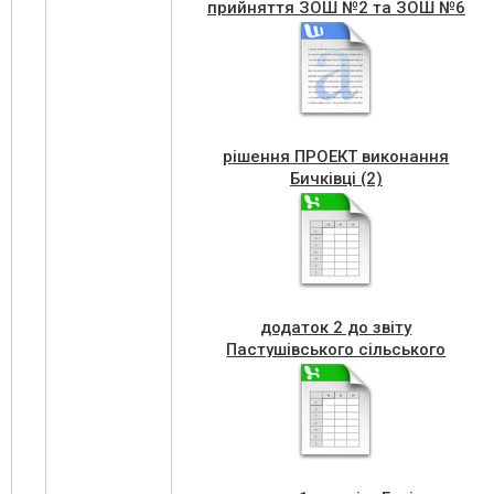
прийняття ЗОШ №2 та ЗОШ №6
рішення ПРОЕКТ виконання
Бичківці (2)
додаток 2 до звіту
Пастушівського сільського
бюджету