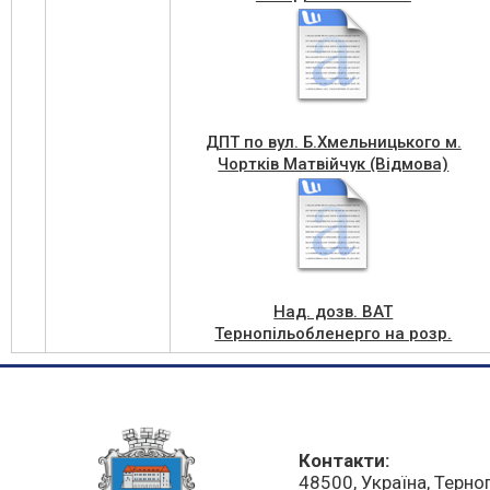
ДПТ по вул. Б.Хмельницького м.
Чортків Матвійчук (Відмова)
Над. дозв. ВАТ
Тернопільобленерго на розр.
проекту відведення (ЗТП-486)
м. Чортків
Контакти:
48500, Україна, Терно