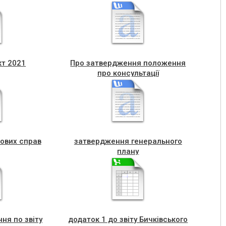
кт 2021
Про затвердження положення
про консультації
дових справ
затвердження генерального
плану
ня по звіту
додаток 1 до звіту Бичківського