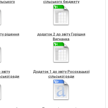
льського
сільського бюджету
у
ту рішення
додаток 2 до звіту Горішня
Вигнанка
 звіту
Додаток 1 до звіту Росохацької
ьської ради
сільської ради