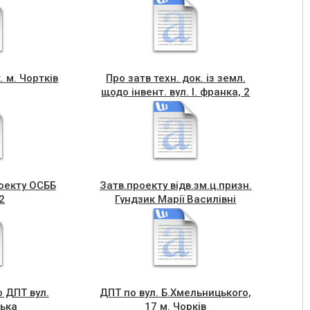
. м. Чортків
Про затв техн. док. із земл.
щодо інвент. вул. І. франка, 2
оекту ОСББ
Затв.проекту відв.зм.ц.призн.
2
Гундзик Марії Василівні
 ДПТ вул.
ДПТ по вул. Б.Хмельницького,
ька
17 м. Чорків