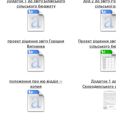
Додаток 1 до звіту Білівського
дод 2 до звіту Р
сільського бюджету
сільської 
проект рішення звіту Горішня
Проект рішення звіт
Вигнанка
сільського б
положення про юр відділ —
Додаток 1 до
копия
Скородинського 
бюджет