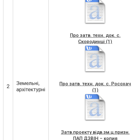
Про затв. техн. док. с.
Скородинці (1)
Земельні,
Про затв. техн. док. с. Росохач
2
архітектурні
(1)
Затв.проекту відв.зм.ц.призн.
ПАП ДЗВІН – копия