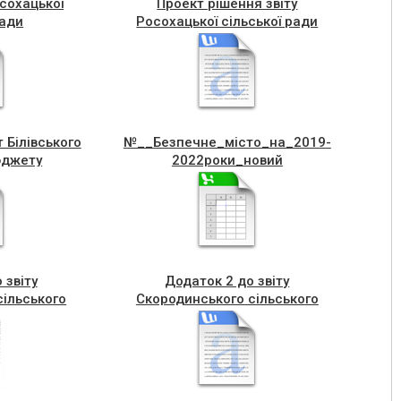
осохацької
Проект рішення звіту
ради
Росохацької сільської ради
 Білівського
№__Безпечне_мiсто_на_2019-
юджету
2022роки_новий
 звіту
Додаток 2 до звіту
сільського
Скородинського сільського
у
бюджету