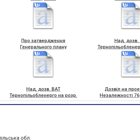
Про затвердження
Над. дозв.
Генерального плану
Тернопільобленер
проекту відведенн
м. Чортк
Над. дозв. ВАТ
Дозвіл на про
Тернопільобленерго на розр.
Незалежності 76
проекту відведення (ЗТП-303)
корист
м. Чортків
пільська обл.