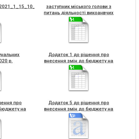
t2021_1_15_10_40_47_628
заступник міського голови з
питань діяльності викоанвчих
орагнів ради
унальних
Додаток 1 до рішення про
020 р.
внесення змін до бюджету на
2021 рік №
шення про
Додаток 5 до рішення про
 бюджету на
внесення змін до бюджету на
 №
2021 рік №