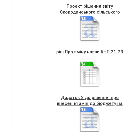
Проект рішення звіту
Скородинського сільського
бюджету
ріш.Про зміну назви КНП 21-23
Додаток 2 до рішення про
внесення змін до бюджету на
2021 рік №