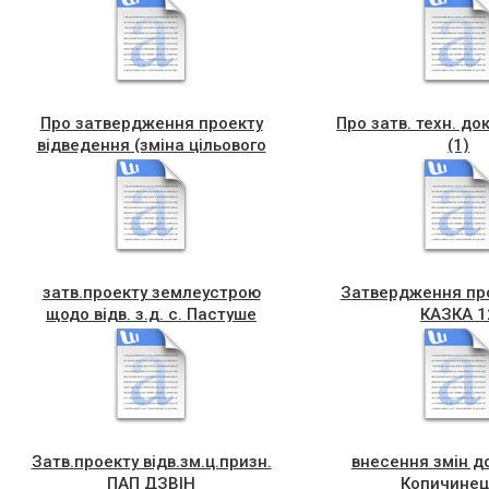
Про затвердження проекту
Про затв. техн. док
відведення (зміна цільового
(1)
призначення Середа Р. І.
затв.проекту землеустрою
Затвердження пр
щодо відв. з.д. с. Пастуше
КАЗКА 1
Затв.проекту відв.зм.ц.призн.
внесення змін до
ПАП ДЗВІН
Копичинец