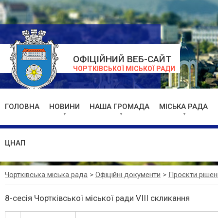
ОФІЦІЙНИЙ ВЕБ-САЙТ
ЧОРТКІВСЬКОЇ МІСЬКОЇ РАДИ
ГОЛОВНА
НОВИНИ
НАША ГРОМАДА
МІСЬКА РАДА
ЦНАП
Чортківська міська рада
>
Офіційні документи
>
Проєкти рішен
8-сесія Чортківської міської ради VIII скликання