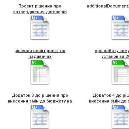
Проект рішення про
additionalDocumen
затвердження договорів
рішення сесії проект по
про роботу ком
надавачах
установ за 2
послуглік.препаратів
Додаток 3 до рішення про
Додаток 4 до рі
внесення змін до бюджету на
внесення змін до
2021 рік №
2021 рік