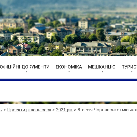
ОФІЦІЙНІ ДОКУМЕНТИ
ЕКОНОМІКА
МЕШКАНЦЮ
ТУРИС
ь
>
Проекти рішень сесії
>
2021 рік
>
8-сесія Чортківської місько