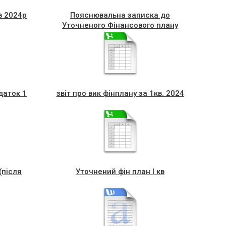
в 2024р
Пояснювальна записка до
Уточненого Фінансового плану
Комунального некомерційного
підприємств1
даток 1
звіт про вик фінплану за 1кв. 2024
(після
Уточнений фін план I кв