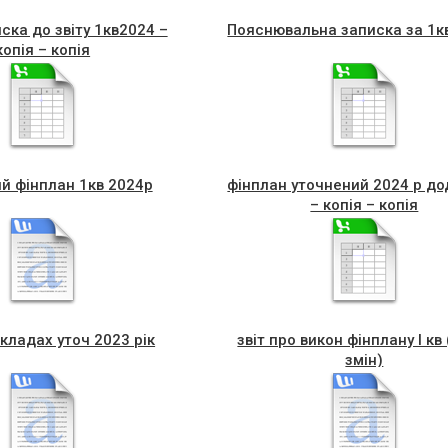
ска до звіту 1кв2024 –
Пояснювальна записка за 1к
копія – копія
й фінплан 1кв 2024р
фінплан уточнений 2024 р до
– копія – копія
кладах уточ 2023 рік
звіт про викон фінплану I кв 
змін)