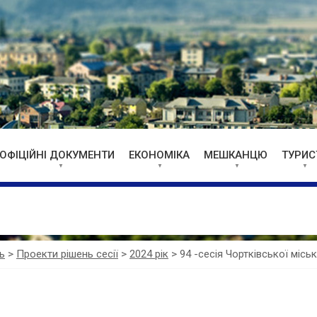
ОФІЦІЙНІ ДОКУМЕНТИ
ЕКОНОМІКА
МЕШКАНЦЮ
ТУРИС
ь
>
Проекти рішень сесії
>
2024 рік
>
94 -сесія Чортківської місь