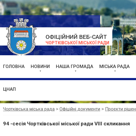
ОФІЦІЙНИЙ ВЕБ-САЙТ
ЧОРТКІВСЬКОЇ МІСЬКОЇ РАДИ
ГОЛОВНА
НОВИНИ
НАША ГРОМАДА
МІСЬКА РАДА
ЦНАП
Чортківська міська рада
>
Офіційні документи
>
Проєкти рішен
94 -сесія Чортківської міської ради VIII скликання