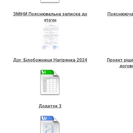
ЗМІНИ Пояснювальна записка до
Пояснююча 
уточн
Дог. Білобожниця Нагірянка 2024
Проект рiш
догов
Додаток 3