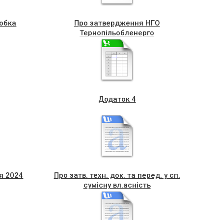
робка
Про затвердження НГО
Тернопільобленерго
Додаток 4
я 2024
Про затв. техн. док. та перед. у сп.
сумісну вл.асність