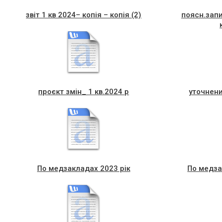
звіт 1 кв 2024– копія – копія (2)
поясн.запи
проєкт змін_ 1 кв.2024 р
уточнени
По медзакладах 2023 рік
По медза