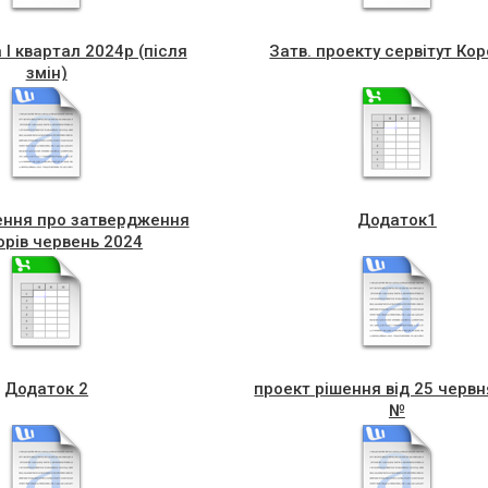
I квартал 2024р (після
Затв. проекту сервітут Ко
змін)
ення про затвердження
Додаток1
орів червень 2024
Додаток 2
проект рiшення від 25 червн
№