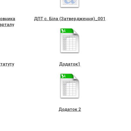
мовника
ДПТ с. Біла (Затвердження)_001
варталу
мана
тків,
льська
Статуту
Додаток1
Додаток 2