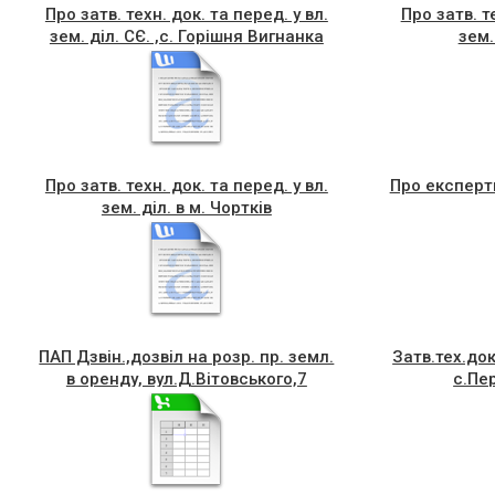
Про затв. техн. док. та перед. у вл.
Про затв. те
зем. діл. СЄ. ,с. Горішня Вигнанка
зем.
Про затв. техн. док. та перед. у вл.
Про експертн
зем. діл. в м. Чортків
ПАП Дзвін.,дозвіл на розр. пр. земл.
Затв.тех.до
в оренду, вул.Д.Вітовського,7
с.Пе