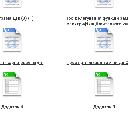
рама ДПІ (3) (1)
Про делегування функцій за
електрифікації житлового к
обмеженого вулицями Ро
Шухевича та Об’їзна, м. Чор
Чортківський район Тернопі
область
я лікарня реаб. від-я
Проет р-я лікарня зміни до 
Додаток 4
Додаток 3