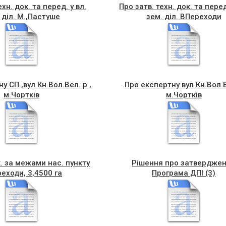
хн. док. та перед. у вл.
Про затв. техн. док. та перед
 діл. М.,Пастуше
зем. діл. ВПереходи
у СП.,вул Кн.Вол.Вел. р ,
Про експертну вул Кн.Вол.В
м.Чортків
м.Чортків
к. за межами нас. пункту
Рішення про затвердже
реходи, 3,4500 га
Програма ДПІ (3)