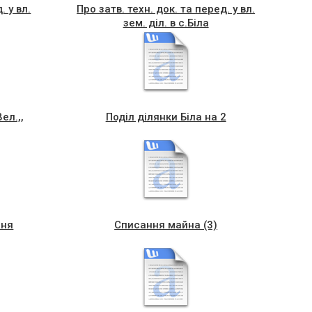
. у вл.
Про затв. техн. док. та перед. у вл.
зем. діл. в с.Біла
ел.,,
Поділ ділянки Біла на 2
ння
Списання майна (3)