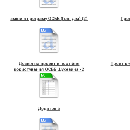
зміни в програму ОСББ (Грін дім) (2)
Прог
Дозвіл на проект в постійне
Проет р-
користування ОСББ Шухевича -2
Додаток 5