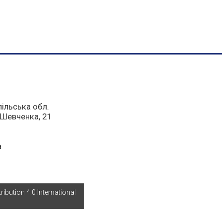
пільська обл.
а Шевченка, 21
a
bution 4.0 International