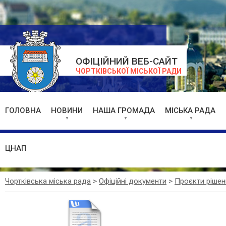
ОФІЦІЙНИЙ ВЕБ-САЙТ
ЧОРТКІВСЬКОЇ МІСЬКОЇ РАДИ
ГОЛОВНА
НОВИНИ
НАША ГРОМАДА
МІСЬКА РАДА
ЦНАП
Чортківська міська рада
>
Офіційні документи
>
Проєкти рішен