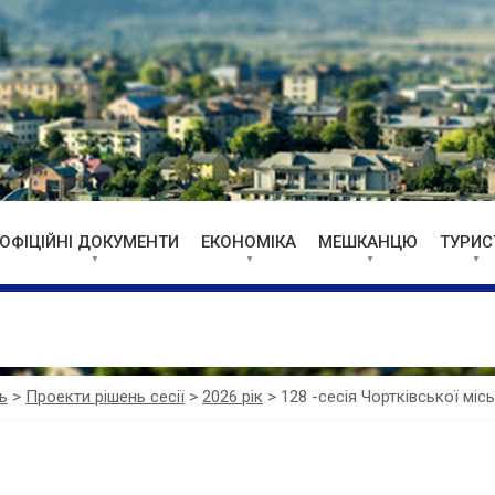
ОФІЦІЙНІ ДОКУМЕНТИ
ЕКОНОМІКА
МЕШКАНЦЮ
ТУРИС
ь
>
Проекти рішень сесії
>
2026 рік
>
128 -сесія Чортківської міс