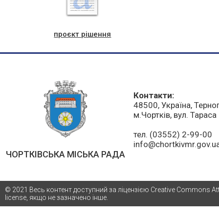
проєкт рішення
Контакти:
48500, Україна, Терно
м.Чортків, вул. Тарас
тел. (03552) 2-99-00
info@chortkivmr.gov.u
ЧОРТКІВСЬКА МІСЬКА РАДА
© 2021 Весь контент доступний за ліцензією Creative Commons Attri
license, якщо не зазначено інше.