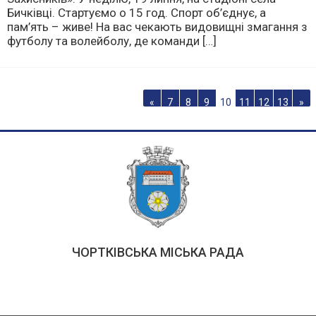
Бичківці. Стартуємо о 15 год. Спорт об’єднує, а
пам’ять – живе! На вас чекають видовищні змагання з
футболу та волейболу, де команди […]
«
7
8
9
10
11
12
13
»
ЧОРТКІВСЬКА МІСЬКА РАДА