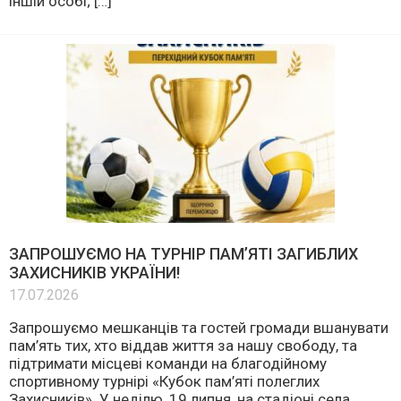
іншій особі; […]
ЗАПРОШУЄМО НА ТУРНІР ПАМ’ЯТІ ЗАГИБЛИХ
ЗАХИСНИКІВ УКРАЇНИ!
17.07.2026
Запрошуємо мешканців та гостей громади вшанувати
пам’ять тих, хто віддав життя за нашу свободу, та
підтримати місцеві команди на благодійному
спортивному турнірі «Кубок пам’яті полеглих
Захисників». У неділю, 19 липня, на стадіоні села