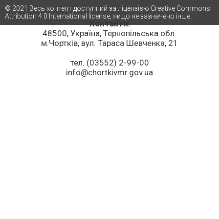
© 2021 Весь контент доступний за ліцензією Creative Commons
Attribution 4.0 International license, якщо не зазначено інше.
Контакти:
48500, Україна, Тернопільська обл.
м.Чортків, вул. Тараса Шевченка, 21
тел. (03552) 2-99-00
info@chortkivmr.gov.ua