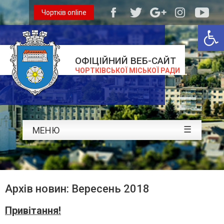
Чортків online
Відкри
ОФІЦІЙНИЙ ВЕБ-САЙТ
ЧОРТКІВСЬКОЇ МІСЬКОЇ РАДИ
☰
МЕНЮ
Архів новин: Вересень 2018
Привітання!