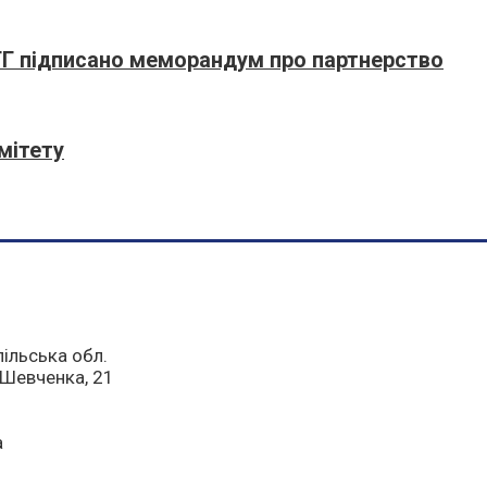
Г підписано меморандум про партнерство
мітету
пільська обл.
а Шевченка, 21
a