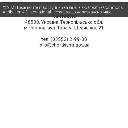
© 2021 Весь контент доступний за ліцензією Creative Commons
Attribution 4.0 International license, якщо не зазначено інше.
Контакти:
48500, Україна, Тернопільська обл.
м.Чортків, вул. Тараса Шевченка, 21
тел. (03552) 2-99-00
info@chortkivmr.gov.ua