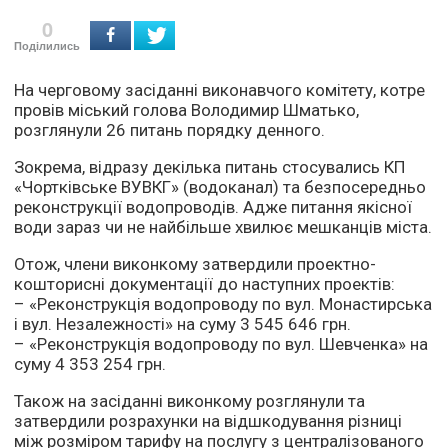
0
Поділились
На черговому засіданні виконавчого комітету, котре
провів міський голова Володимир Шматько,
розглянули 26 питань порядку денного.
Зокрема, відразу декілька питань стосувались КП
«Чортківське ВУВКГ» (водоканал) та безпосередньо
реконструкції водопроводів. Адже питання якісної
води зараз чи не найбільше хвилює мешканців міста.
Отож, члени виконкому затвердили проектно-
кошторисні документації до наступних проектів:
– «Реконструкція водопроводу по вул. Монастирська
і вул. Незалежності» на суму 3 545 646 грн.
– «Реконструкція водопроводу по вул. Шевченка» на
суму 4 353 254 грн.
Також на засіданні виконкому розглянули та
затвердили розрахунки на відшкодування різниці
між розміром тарифу на послугу з централізованого