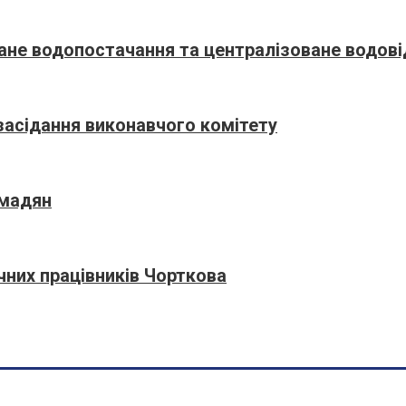
ване водопостачання та централізоване водов
сідання виконавчого комітету
омадян
чних працівників Чорткова