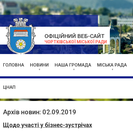
ОФІЦІЙНИЙ ВЕБ-САЙТ
ЧОРТКІВСЬКОЇ МІСЬКОЇ РАДИ
ГОЛОВНА
НОВИНИ
НАША ГРОМАДА
МІСЬКА РАДА
ЦНАП
Архів новин: 02.09.2019
Щодо участі у бізнес-зустрічах