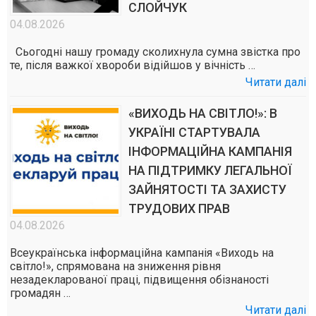
СЛОЙЧУК
04.08.2026
Сьогодні нашу громаду сколихнула сумна звістка про
те, після важкої хвороби відійшов у вічність …
Читати далі
«ВИХОДЬ НА СВІТЛО!»: В
УКРАЇНІ СТАРТУВАЛА
ІНФОРМАЦІЙНА КАМПАНІЯ
НА ПІДТРИМКУ ЛЕГАЛЬНОЇ
ЗАЙНЯТОСТІ ТА ЗАХИСТУ
ТРУДОВИХ ПРАВ
04.08.2026
Всеукраїнська інформаційна кампанія «Виходь на
світло!», спрямована на зниження рівня
незадекларованої праці, підвищення обізнаності
громадян …
Читати далі