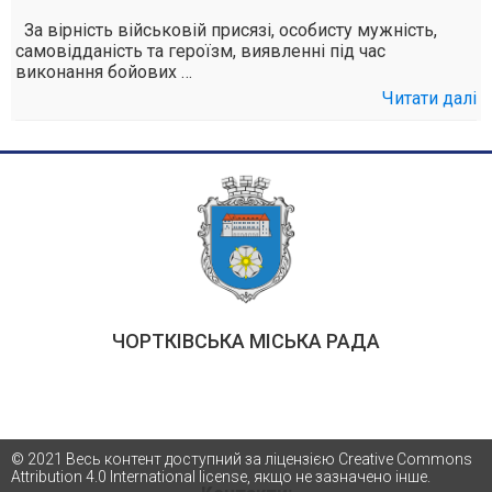
За вірність військовій присязі, особисту мужність,
самовідданість та героїзм, виявленні під час
виконання бойових …
Читати далі
ЧОРТКІВСЬКА МІСЬКА РАДА
© 2021 Весь контент доступний за ліцензією Creative Commons
Attribution 4.0 International license, якщо не зазначено інше.