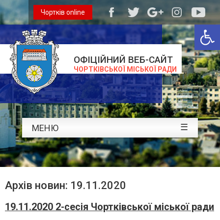
Чортків online
Відкри
ОФІЦІЙНИЙ ВЕБ-САЙТ
ЧОРТКІВСЬКОЇ МІСЬКОЇ РАДИ
☰
МЕНЮ
Архів новин: 19.11.2020
19.11.2020 2-сесія Чортківської міської ради