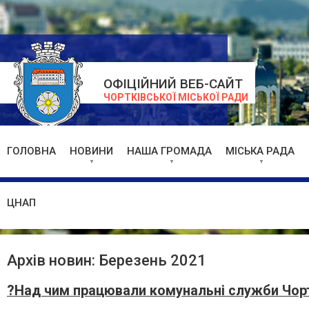
ОФІЦІЙНИЙ ВЕБ-САЙТ
ЧОРТКІВСЬКОЇ МІСЬКОЇ РАДИ
ГОЛОВНА
НОВИНИ
НАША ГРОМАДА
МІСЬКА РАДА
ЦНАП
Архів новин: Березень 2021
?Над чим працювали комунальні служби Чор