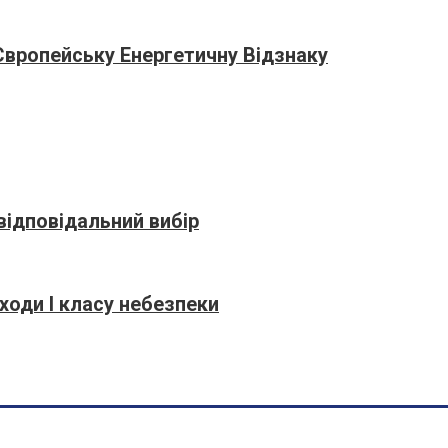
Європейську Енергетичну Відзнаку
відповідальний вибір
ходи І класу небезпеки