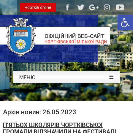
Чортків online
Відкри
ОФІЦІЙНИЙ ВЕБ-САЙТ
ЧОРТКІВСЬКОЇ МІСЬКОЇ РАДИ
☰
МЕНЮ
Архів новин: 26.05.2023
П’ЯТЬОХ ШКОЛЯРІВ ЧОРТКІВСЬКОЇ
ГРОМАДИ ВІДЗНАЧИЛИ НА ФЕСТИВАЛІ