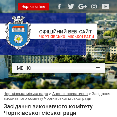
Чортків online
ОФІЦІЙНИЙ ВЕБ-САЙТ
ЧОРТКІВСЬКОЇ МІСЬКОЇ РАДИ
☰
МЕНЮ
Чортківська міська рада
>
Анонси оперативно
>
Засідання
виконавчого комітету Чортківської міської ради
Засідання виконавчого комітету
Чортківської міської ради