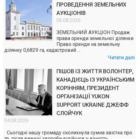
ПРОВЕДЕННЯ ЗЕМЕЛЬНИХ
АУКЦІОНІВ
06.08.2026
ЗЕМЕЛЬНИЙ АУКЦІОН Продаж
права оренди земельної ділянки
Право оренди на земельну
ділянку 0,6829 га, кадастровий …
Читати далі
ПІШОВ ІЗ ЖИТТЯ ВОЛОНТЕР,
КАНАДІЄЦЬ ІЗ УКРАЇНСЬКИМ
КОРІННЯМ, ПРЕЗИДЕНТ
ОРГАНІЗАЦІЇ YUKON
SUPPORT UKRAINE ДЖЕФФ
СЛОЙЧУК
04.08.2026
Сьогодні нашу громаду сколихнула сумна звістка про
те, після важкої хвороби відійшов у вічність …