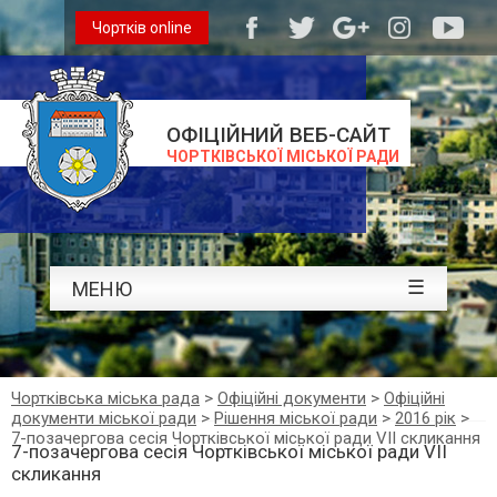
Чортків online
ОФІЦІЙНИЙ ВЕБ-САЙТ
ЧОРТКІВСЬКОЇ МІСЬКОЇ РАДИ
☰
МЕНЮ
Чортківська міська рада
>
Офіційні документи
>
Офіційні
документи міської ради
>
Рішення міської ради
>
2016 рік
>
7-позачергова сесія Чортківської міської ради VII скликання
7-позачергова сесія Чортківської міської ради VII
скликання