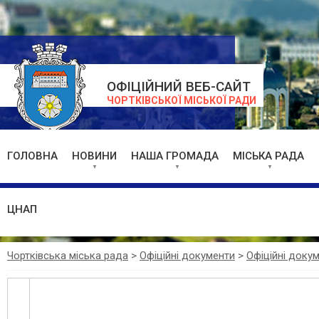
ОФІЦІЙНИЙ ВЕБ-САЙТ
ЧОРТКІВСЬКОЇ МІСЬКОЇ РАДИ
ГОЛОВНА
НОВИНИ
НАША ГРОМАДА
МІСЬКА РАДА
ЦНАП
Чортківська міська рада
>
Офіційні документи
>
Офіційні доку