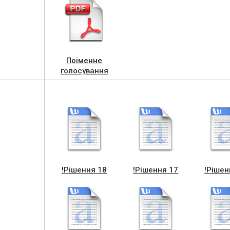
Поіменне
голосування
виконавчого
комітету_
!Рішення 18
!Рішення 17
!Рішен