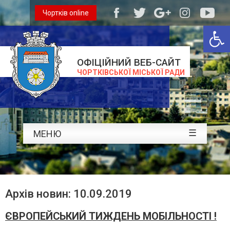
Чортків online
Відкри
ОФІЦІЙНИЙ ВЕБ-САЙТ
ЧОРТКІВСЬКОЇ МІСЬКОЇ РАДИ
☰
МЕНЮ
Архів новин: 10.09.2019
ЄВРОПЕЙСЬКИЙ ТИЖДЕНЬ МОБІЛЬНОСТІ !