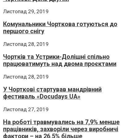
Листопад 29, 2019
Комунальники Чорткова готуються до
першого снігу
Листопад 28, 2019
Чортків та Устрики-Долішні спільно
працюватимуть над двома проєктами
Листопад 28, 2019
У Чорткові стартував мандрівний
фестиваль «Docudays UA»
Листопад 27, 2019
На роботі травмувались на 7,9% менше
працівників, захворіли через виробничі
фактори – на 26,5% більше