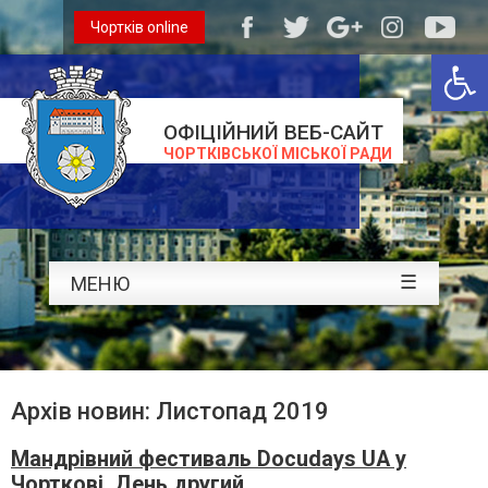
Чортків online
Відкри
ОФІЦІЙНИЙ ВЕБ-САЙТ
ЧОРТКІВСЬКОЇ МІСЬКОЇ РАДИ
☰
МЕНЮ
Архів новин: Листопад 2019
Мандрівний фестиваль Docudays UA у
Чорткові. День другий