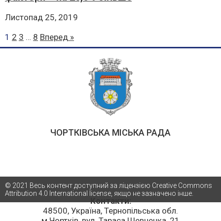
Листопад 25, 2019
1
2
3
…
8
Вперед »
ЧОРТКІВСЬКА МІСЬКА РАДА
© 2021 Весь контент доступний за ліцензією Creative Commons
Attribution 4.0 International license, якщо не зазначено інше.
Контакти:
48500, Україна, Тернопільська обл.
м.Чортків, вул. Тараса Шевченка, 21