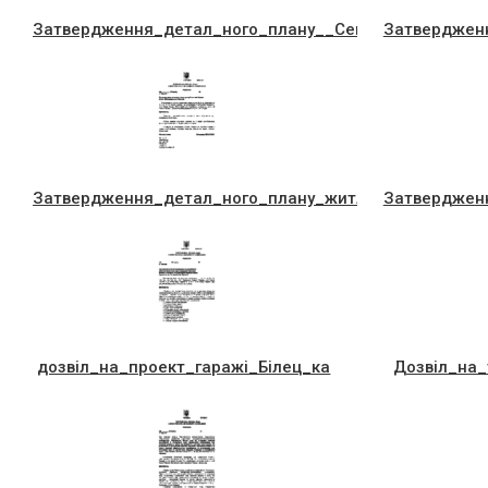
Затвердження_детал_ного_плану__Семенюк,_житло_,
Затверджен
Затвердження_детал_ного_плану_житлова_забудова,
Затвердженн
дозвiл_на_проект_гаражi_Бiлец_ка
Дозвiл_на_