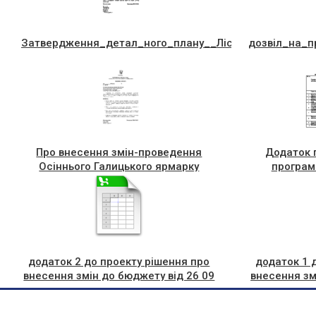
Затвердження_детал_ного_плану__Лiсова,83,_Вiтiв
дозвiл_на_п
Про внесення змін-проведення
Додаток 
Осіннього Галицького ярмарку
програм
додаток 2 до проекту рішення про
додаток 1 
внесення змін до бюджету від 26 09
внесення зм
2018