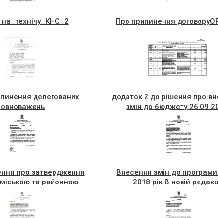
_на_технiчу_КНС_2
Про припинення договоруО
еса
пинення делегованих
додаток 2 до рішення про в
повноважень
змін до бюджету 26 09 2
ення про затвердження
Внесення змін до програми
 міською та районною
2018 рік В новій редакц
ається) від 26 09 2018
на комісію