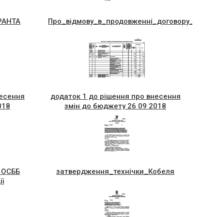
РАНТА
Про_вiдмову_в_продовженнi_договору_оренд
несення
додаток 1 до рішення про внесення
018
змін до бюджету 26 09 2018
 ОСББ
затвердження_технiчки_Кобеля
ії