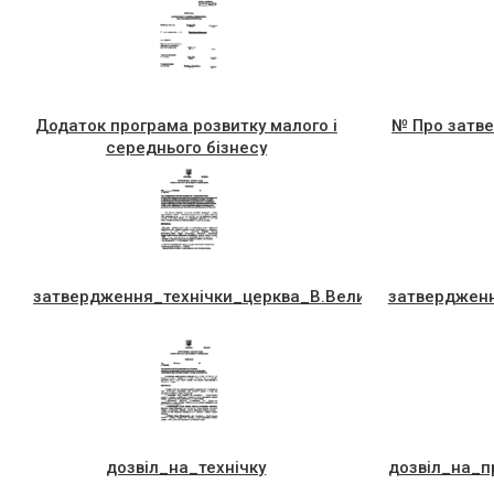
Додаток програма розвитку малого і
№ Про затв
середнього бізнесу
затвердження_технiчки_церква_В.Великого
затвердженн
дозвiл_на_технiчку
дозвiл_на_п