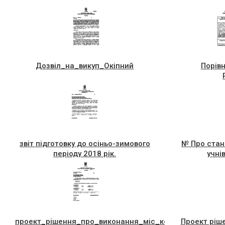
Дозвiл_на_викуп_Окiпний
Порів
звіт підготовку до осіньо-зимового
№ Про стан 
періоду 2018 рік.
учні
проект_рiшення_про_виконання_мiс_кого_бюджету_за
Проект ріш