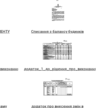
МЕНТУ
Списання з балансу будинків
виконання_мiс_кого_бюджету_за_I_пiврiччя_2018_року
додаток_1_до_рiшення_про_виконання_мiс_к
раму
додаток про внесення змін в