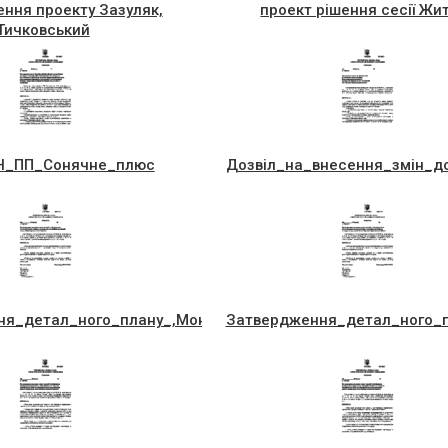
ння проекту Зазуляк,
проект рішення сесії Жи
Тичковський
Н_ПП_Сонячне_плюс
Дозвiл_на_внесення_змiн_д
я_детал_ного_плану_,Монастирс_ка_(Дякiв.школа)
Затвердження_детал_ного_п