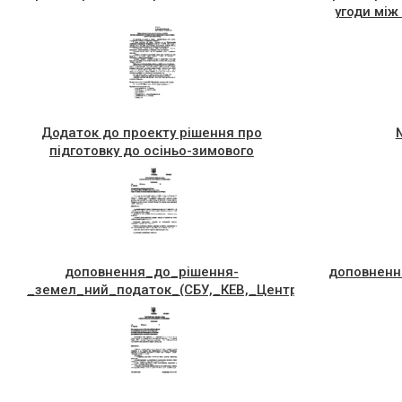
угоди між
радами (дод
Додаток до проекту рішення про
підготовку до осіньо-зимового
періоду 2018-2019 рр.
доповнення_до_рiшення-
доповненн
_земел_ний_податок_(СБУ,_КЕВ,_Центр_зайнятостi)