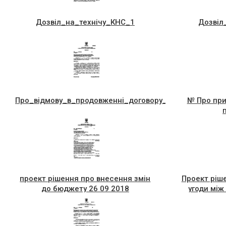
Дозвiл_на_технiчу_КНС_1
Дозвiл
Про_вiдмову_в_продовженнi_договору_оренди_Торгпр
№ Про при
проект рішення про внесення змін
Проект ріш
до бюджету 26 09 2018
угоди між
радами (дод