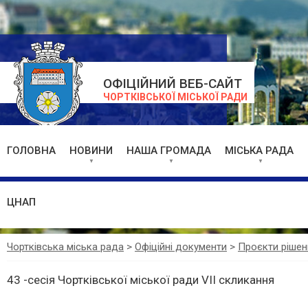
ОФІЦІЙНИЙ ВЕБ-САЙТ
ЧОРТКІВСЬКОЇ МІСЬКОЇ РАДИ
ГОЛОВНА
НОВИНИ
НАША ГРОМАДА
МІСЬКА РАДА
ЦНАП
Чортківська міська рада
>
Офіційні документи
>
Проєкти рішен
43 -сесія Чортківської міської ради VII скликання