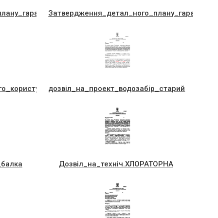
лану_гараж,_Шопена_,Жук
Затвердження_детал_ного_плану_гаражi,_вул
го_користування_ОДПI
дозвiл_на_проект_водозабiр_старий
_балка
Дозвiл_на_технiч.ХЛОРАТОРНА