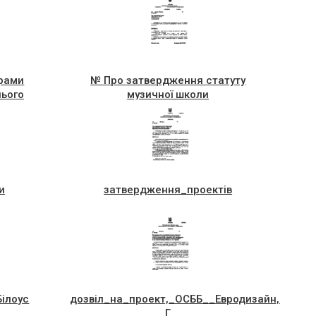
рами
№ Про затвердження статуту
нього
музичної школи
0 роки
и
затвердження_проектiв
iлоус
дозвiл_на_проект,_ОСББ__Eвродизайн,_В.Вел
Г