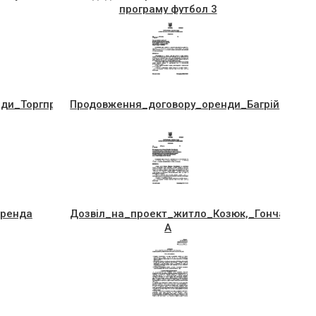
програму футбол 3
ди_Торгпреса,_вул._Т._Шевченка
Продовження_договору_оренди_Багрiй
оренда
Дозвiл_на_проект_житло_Козюк,_Гончара,23
А