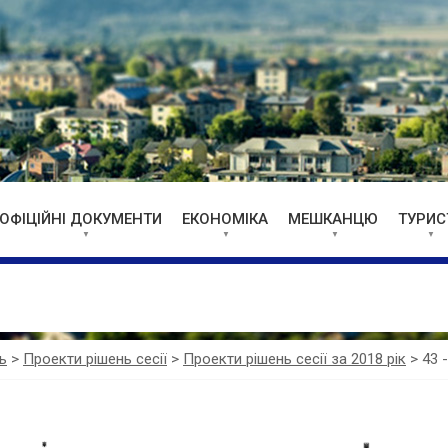
ОФІЦІЙНІ ДОКУМЕНТИ
ЕКОНОМІКА
МЕШКАНЦЮ
ТУРИС
ь
>
Проекти рішень сесії
>
Проекти рішень сесії за 2018 рік
>
43 