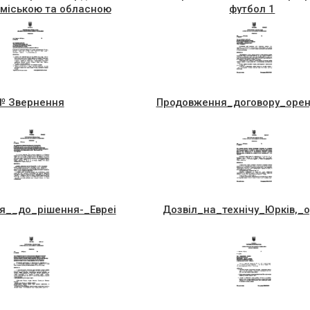
 міською та обласною
футбол 1
ається) від 11 09 18 на
сесію
№ Звернення
Продовження_договору_орен
я__до_рiшення-_Eвреi
Дозвiл_на_технiчу_Юркiв,_