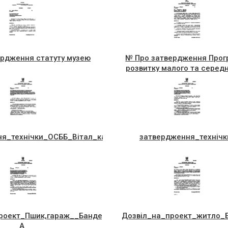
ердження статуту музею
№ Про затвердження Прог
розвитку малого та серед
підприємництва на 2019-202
я_технiчки_ОСББ_Вiтал_ка
затвердження_технiчк
роект_Пшик,гараж__Бандери,77-
Дозвiл_на_проект_житло_Б
А