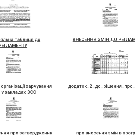
няльна таблиця до
ВНЕСЕННЯ ЗМІН ДО РЕГЛА
РЕГЛАМЕНТУ
організації харчування
додаток_2_до_рiшення_про_
в у закладах ЗСО
_I_пiврiччя_2018_року
ення про затвердження
про внесення змін в прог