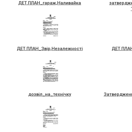
ДЕТ.ПЛАН_гараж,Наливайка
затвердже
ДЕТ.ПЛАН_Звiр,Незалежностi
ДЕТ.ПЛА
дозвiл_на_технiчку
Затвердженн