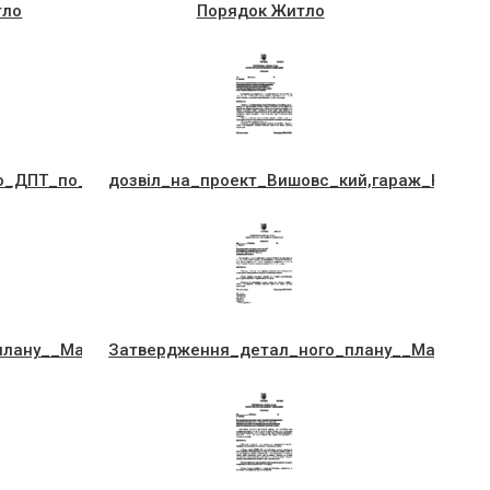
тло
Порядок Житло
о_ДПТ_по_вул._Залiзнична
дозвiл_на_проект_Вишовс_кий,гараж_Котляр
лану__Малюта,житло,_Дачна,36
Затвердження_детал_ного_плану__Марцинiв