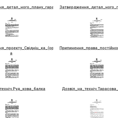
Дачна,40
ня_детал_ного_плану_гараж,_Незалежностi,_Середа
Затвердження_детал_ного_п
_Ягiл_ниц_ка
я_проекту_Свiднiц_ка_(оренда),В.Великого,8-
Припинення_права_постiйно
а
технiч.Руд_кова_балка
Дозвiл_на_технiч.Тарасова