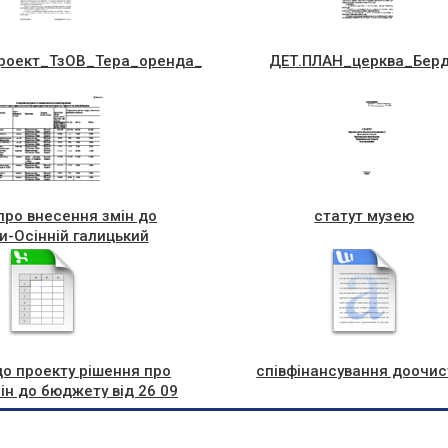
роект_ТзОВ_Тера_оренда_,_Вигнанс_ка,1
ДЕТ.ПЛАН_церква_Бер
про внесення змін до
статут музею
и-Осінній галицький
Ярмарок
до проекту рішення про
співфінансування доочис
ін до бюджету від 26 09
2018