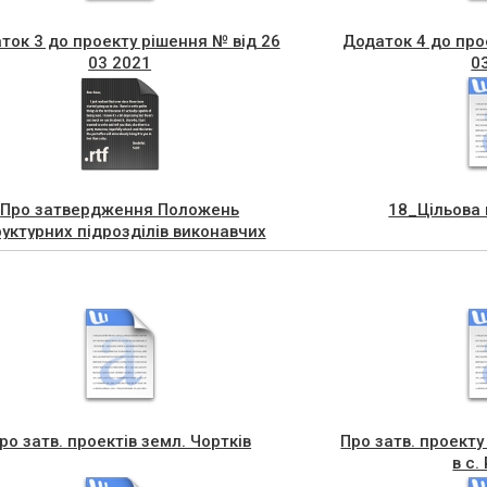
ток 3 до проекту рішення № від 26
Додаток 4 до про
03 2021
0
Про затвердження Положень
18_Цільова
уктурних підрозділів виконавчих
рганів Чортківської міської ради
ро затв. проектів земл. Чортків
Про затв. проекту 
в с.