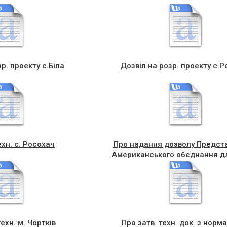
р. проекту с.Біла
Дозвіл на розр. проекту с.
ехн. с. Росохач
Про надання дозволу Предст
Американського обєднання дл
на розроблення проекту зем
ехн. м. Чортків
Про затв. техн. док. з норм