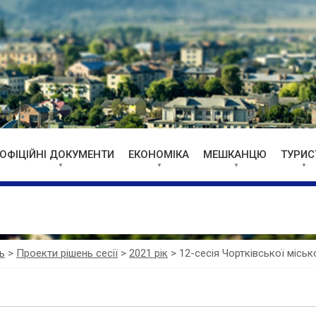
ОФІЦІЙНІ ДОКУМЕНТИ
ЕКОНОМІКА
МЕШКАНЦЮ
ТУРИС
ь
>
Проекти рішень сесії
>
2021 рік
>
12-сесія Чортківської міськ