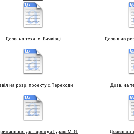
Дозв. на техн. с. Бичківці
Дозвіл на роз
звіл на розр. проекту с.Переходи
Дозв. на т
рипинення дог. оренди Гураш М. Я.
Дозвіл на т