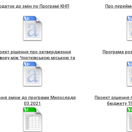
одаток до змін по Програмі КНП
Про перейм
оект рiшення про затвердження
Програма роз
вору між Чортківською міською та
пільською обласною радами № вiд
__ березня 2021
ння зміни до програми Милосердя
Проект рiшення 
03.2021
бюджету ТГ