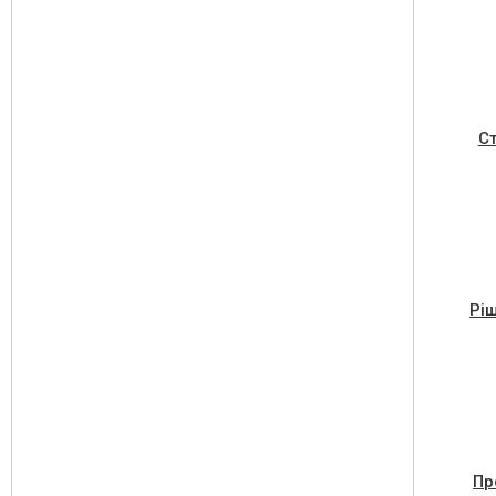
Ст
Рі
Пр