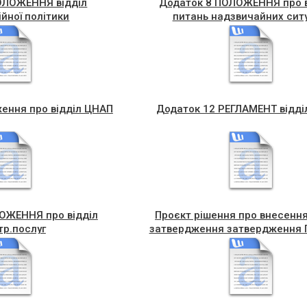
ОЛОЖЕННЯ відділ
Додаток 8 ПОЛОЖЕННЯ про в
йної політики
питань надзвичайних сит
ення про відділ ЦНАП
Додаток 12 РЕГЛАМЕНТ відді
ОЖЕННЯ про відділ
Проєкт рішення про внесення
тр.послуг
затвердження затвердження 
розвитку туризму в Чортківські
територіальній громаді на 20
роки