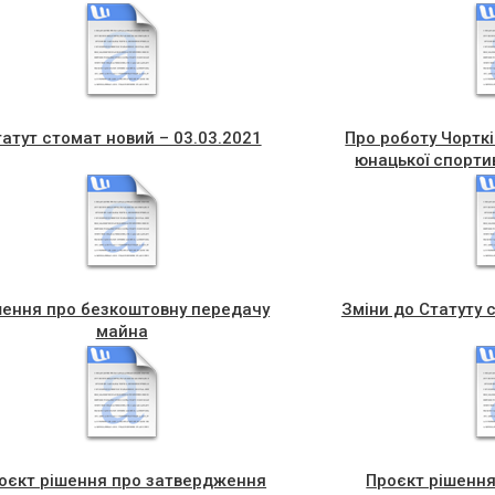
атут стомат новий – 03.03.2021
Про роботу Чорткі
юнацької спортив
шення про безкоштовну передачу
Зміни до Статуту 
майна
оєкт рішення про затвердження
Проєкт рішенн