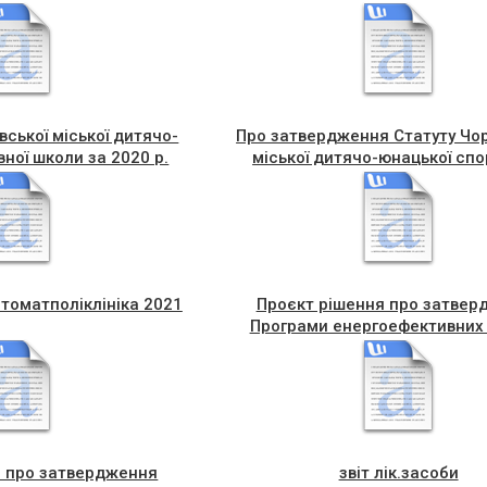
вської міської дитячо-
Про затвердження Статуту Чор
ної школи за 2020 р.
міської дитячо-юнацької спо
школи в новій редакці
стоматполіклініка 2021
Проєкт рішення про затвер
Програми енергоефективних 
Чортківської міської ради на 
роки
я про затвердження
звіт лік.засоби