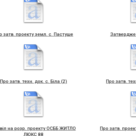
о затв. проекту земл. с. Пастуше
Затвердже
Про затв. техн. док. с. Біла (2)
Про затв. тех
віл на розр. проекту ОСББ ЖИТЛО
Про затв. проек
ЛЮКС 88