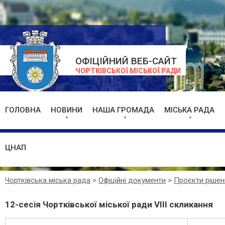
ОФІЦІЙНИЙ ВЕБ-САЙТ
ЧОРТКІВСЬКОЇ МІСЬКОЇ РАДИ
ГОЛОВНА
НОВИНИ
НАША ГРОМАДА
МІСЬКА РАДА
ЦНАП
Чортківська міська рада
>
Офіційні документи
>
Проєкти рішен
12-сесія Чортківської міської ради VIII скликання