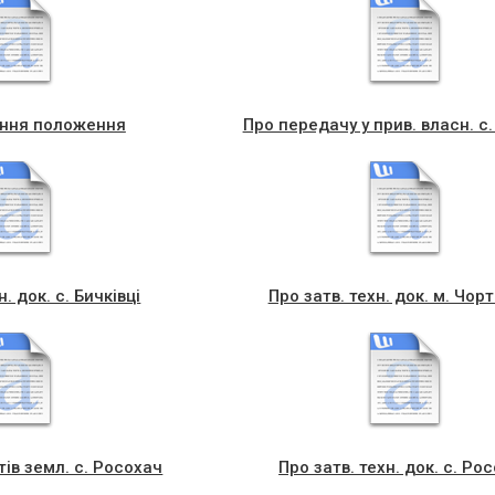
ння положення
Про передачу у прив. власн. с
н. док. с. Бичківці
Про затв. техн. док. м. Чорт
тів земл. с. Росохач
Про затв. техн. док. с. Ро