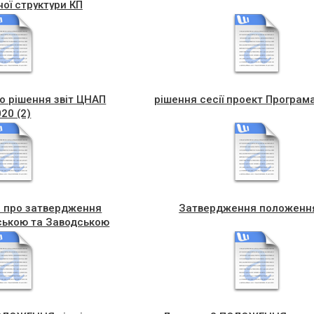
ної структури КП
 Чортківської міської
ради
о рішення звіт ЦНАП
рішення сесії проект Програма 
20 (2)
я про затвердження
Затвердження положення
іською та Заводською
д березня 2021