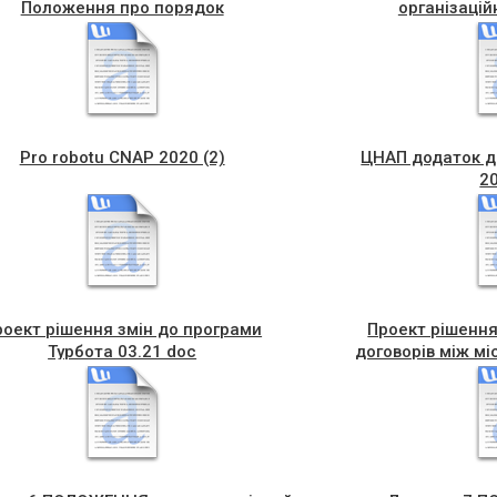
Положення про порядок
організацій
Чортківський ТІЦ
Pro robotu CNAP 2020 (2)
ЦНАП додаток д
20
роект рішення змін до програми
Проект рiшенн
Турбота 03.21 doc
договорів між м
радами вi