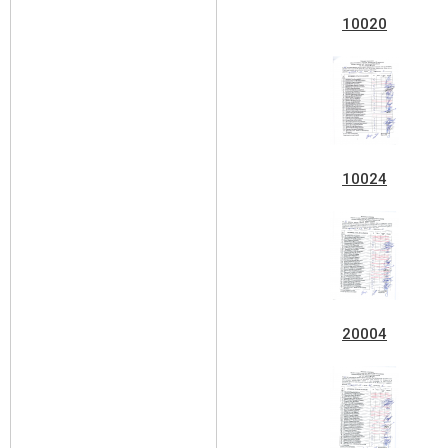
10020
10024
20004