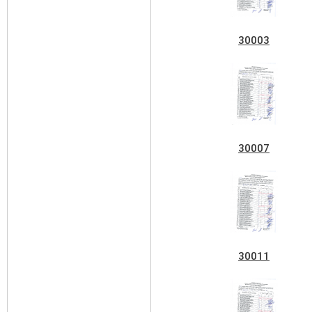
30003
30007
30011