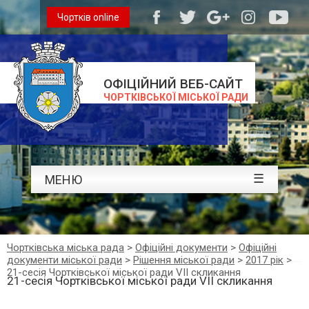
Чортків online
ОФІЦІЙНИЙ ВЕБ-САЙТ
ЧОРТКІВСЬКОЇ МІСЬКОЇ РАДИ
☰
МЕНЮ
Чортківська міська рада
>
Офіційні документи
>
Офіційні
документи міської ради
>
Рішення міської ради
>
2017 рік
>
21-сесія Чортківської міської ради VII скликання
21-сесія Чортківської міської ради VII скликання