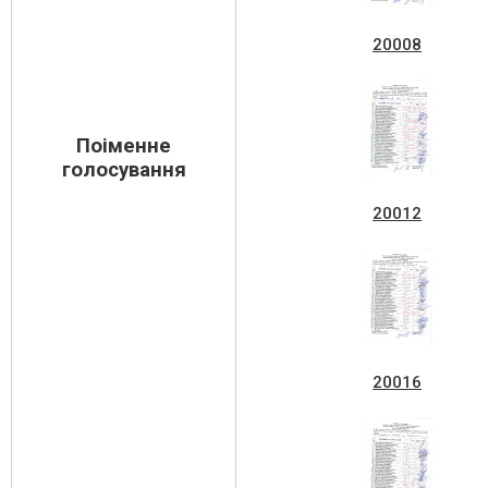
20008
Поіменне
голосування
20012
20016