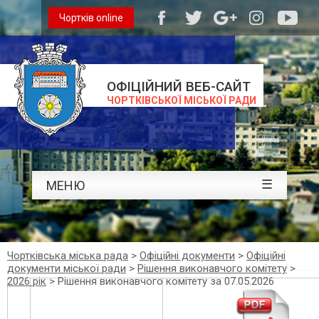
Чортків online
ОФІЦІЙНИЙ ВЕБ-САЙТ
ЧОРТКІВСЬКОЇ МІСЬКОЇ РАДИ
☰
МЕНЮ
Чортківська міська рада
>
Офіційні документи
>
Офіційні
документи міської ради
>
Рішення виконавчого комітету
>
2026 рік
>
Рішення виконавчого комітету за 07.05.2026