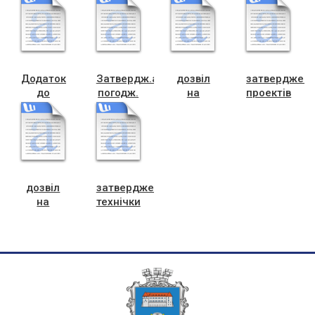
первинній
півріччя
медицині
(2)
(1)
Додаток
Затвердж.акту
дозвіл
затверджен
до
погодж.
на
проектів
проекту
і
технічку
(2)
рішення
закріплення
(2)
міжнародного
межі
співробітництва
Ч.М.Р.аукціон
(1)
дозвіл
затвердження
на
технічки
викуп
(2)
Джурбій
(1)