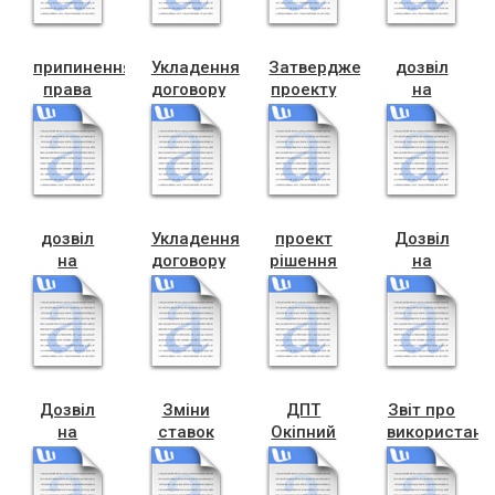
Є
Л
припинення
Укладення
Затвердження
дозвіл
права
договору
проекту
на
постійного
оренди
Замки
технічку
користування
Ковбаснюк,
Тернопілля,
(1)
Мальська
Шептицького
пост.користування
11
дозвіл
Укладення
проект
Дозвіл
на
договору
рішення
на
технічку,Кульчицька
ПШИК
ПРОГРАМА
проект
,гараж
2020
Собор,
Січинського
пост.користу
Дозвіл
Зміни
ДПТ
Звіт про
на
ставок
Окіпний
використанн
проект,
на
Грушевського
бюджетних
гараж
майно
коштів