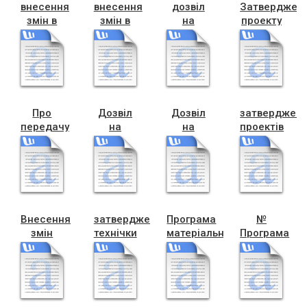
внесення
внесення
дозвіл
Затверджен
змін в
змін в
на
проекту
програму
програму
викуп
ОСББ
охорони
осбб
Джурбій
Колійник,
довкілля
Залізнична
82
Про
Дозвіл
Дозвіл
затверджен
передачу
на
на
проектів
у
проект,
проект,гараж
(1)
власність
Захарчук
Кульчицька
зем.діл.
ОСГ
,
Абрамова
Січинського,13-
а
Внесення
затвердження
Програма
№
змін
технічки
матеріальни
Програма
Мельник
(1)
допомога
Адресна
грошова
допомога