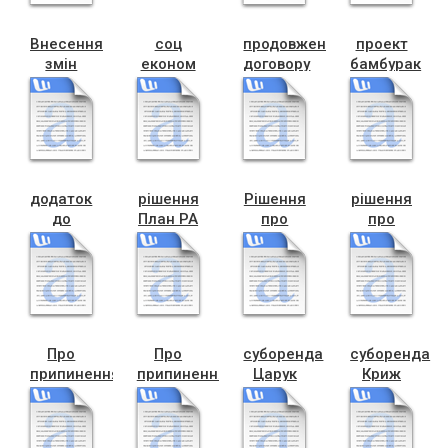
а (1)
Внесення
соц
продовження
проект
змін
економ
договору
бамбурак
Мельник
затвердж
БТІ
(1)
на 2020
рік
додаток
рішення
Рішення
рішення
до
План РА
про
про
регуляторки
на 2020
затвердж
параметри
рік
соц
екон на
2019 рік
Про
Про
суборенда
суборенда
припинення
припинення
Царук
Криж
дог.оренди,
дог.оренди,
М.К. ,
Н.А. ,
Кузь,
Кузь,
Бандери
Бандери
Незалежності,68-
Незалежності,68-
53-а
53-б