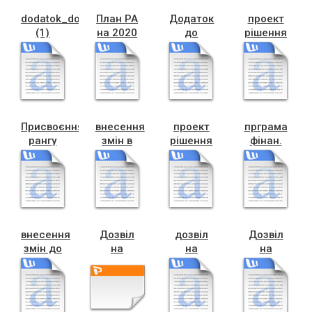
dodatok_do_rishennya_RA
План РА
Додаток
проект
(1)
на 2020
до
рішення
рік (1)
проекту
Програма
рішення
міжнародног
міжнародного
співробітниц
співробітництва
Присвоєння
внесення
проект
прграма
рангу
змін в
рішення
фінан.
міському
картку
фін.підтрим.2020
підтрим.
голові 5
чортківчанина
військ.
ранг
частин
2019 р.
2020
внесення
Дозвіл
дозвіл
Дозвіл
змін до
на
на
на
програми
проект,гараж
проект
проект,ОСББ
оборонній
Кульчицька
євреї
Гагаріна-47
готовн.
,
Січинського,13-