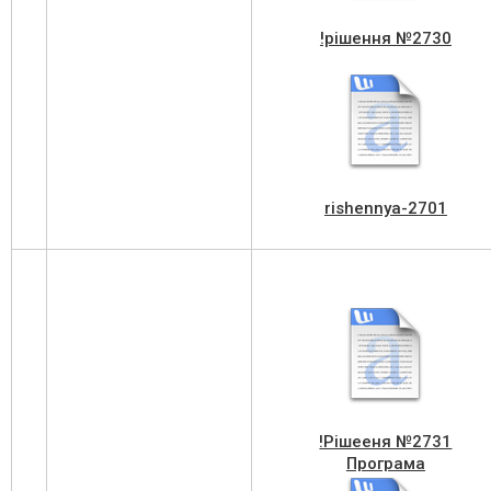
!рішення №2730
rishennya-2701
!Рішееня №2731
Програма