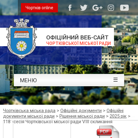
Чортків online
ОФІЦІЙНИЙ ВЕБ-САЙТ
ЧОРТКІВСЬКОЇ МІСЬКОЇ РАДИ
☰
МЕНЮ
Чортківська міська рада
>
Офіційні документи
>
Офіційні
документи міської ради
>
Рішення міської ради
>
2025 рік
>
118 -сесія Чортківської міської ради VIII скликання